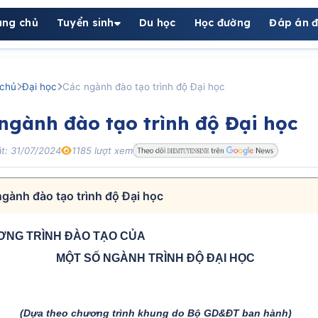
ang chủ
Tuyển sinh
Du học
Học đường
Đáp án đ
chủ
Đại học
Các ngành đào tạo trình độ Đại học
ngành đào tạo trình độ Đại học
t: 31/07/2024
1185 lượt xem
gành đào tạo trình độ Đại học
NG TRÌNH ĐÀO TẠO CỦA
MỘT SỐ NGÀNH TRÌNH ĐỘ ĐẠI HỌC
(Dựa theo chương trình khung do Bộ GD&ĐT ban hành)