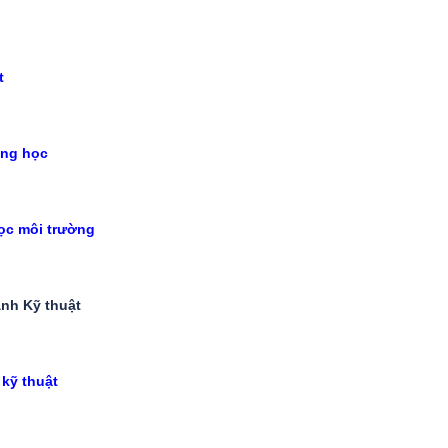
t
ợng học
ọc môi trường
nh Kỹ thuật
kỹ thuật