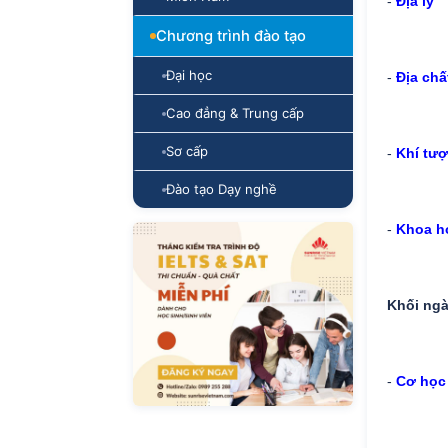
-
Địa lý
Chương trình đào tạo
Đại học
-
Địa chấ
Cao đẳng & Trung cấp
Sơ cấp
-
Khí tư
Đào tạo Dạy nghề
-
Khoa h
Khối ngà
-
Cơ học 