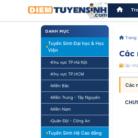
Tr
DANH MỤC
Trang 
Tuyển Sinh Đại học & Học
Viện
Các 
Khu vực TP.Hà Nội
Cập nhậ
Khu vực TP.HCM
Các n
Miền Bắc
Miền Trung - Tây Nguyên
CHƯƠ
Miền Nam
Quân Đội - Công An
Tuyển Sinh Hệ Cao đẳng