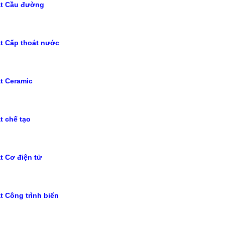
ật Cầu đường
t Cấp thoát nước
t Ceramic
t chế tạo
t Cơ điện tử
t Công trình biển