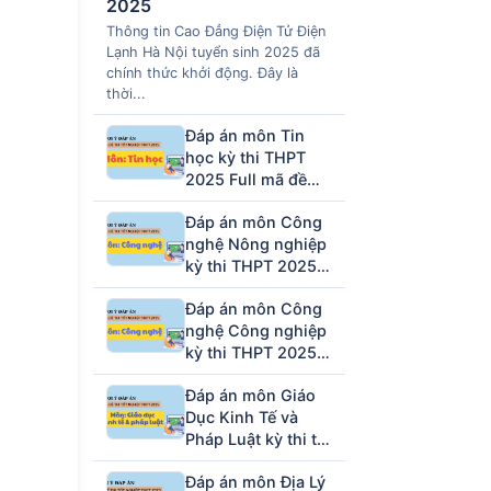
2025
Thông tin Cao Đẳng Điện Tử Điện
Lạnh Hà Nội tuyển sinh 2025 đã
chính thức khởi động. Đây là
thời...
Đáp án môn Tin
học kỳ thi THPT
2025 Full mã đề
(tham khảo)
Đáp án môn Công
nghệ Nông nghiệp
kỳ thi THPT 2025
full mã đề (tham
Đáp án môn Công
khảo)
nghệ Công nghiệp
kỳ thi THPT 2025
full mã đề (tham
Đáp án môn Giáo
khảo)
Dục Kinh Tế và
Pháp Luật kỳ thi tốt
nghiệp THPT 2025
Đáp án môn Địa Lý
full 48 mã đề