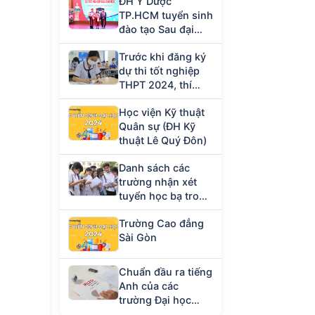
ĐH Y Dược
TP.HCM tuyển sinh
đào tạo Sau đại
học năm 2023
Trước khi đăng ký
dự thi tốt nghiệp
THPT 2024, thí
sinh cần chuẩn bị
Học viện Kỹ thuật
giấy tờ gì?
Quân sự (ĐH Kỹ
thuật Lê Quý Đôn)
Danh sách các
trường nhận xét
tuyển học bạ trong
tháng 4/2024
Trường Cao đẳng
Sài Gòn
Chuẩn đầu ra tiếng
Anh của các
trường Đại học
hiện nay