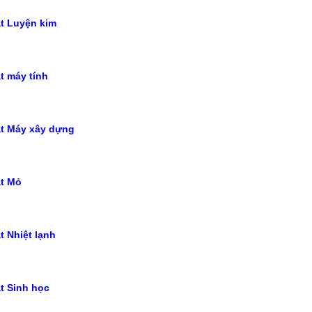
t Luyện kim
t máy tính
ật Máy xây dựng
ật Mỏ
t Nhiệt lạnh
t Sinh học