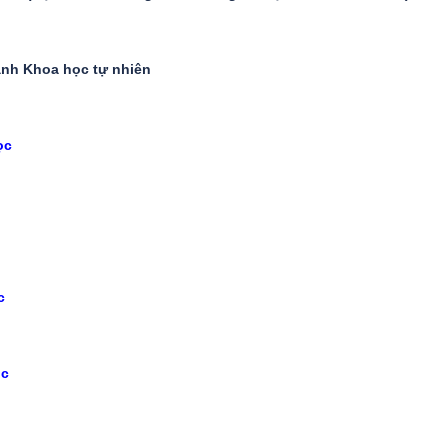
nh Khoa học tự nhiên
ọc
c
ọc