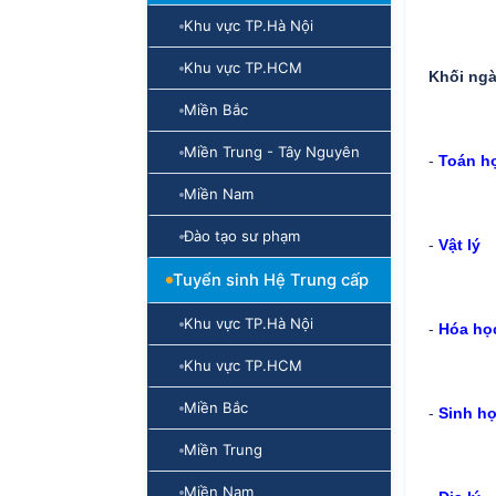
Khu vực TP.Hà Nội
Khu vực TP.HCM
Khối ngà
Miền Bắc
Miền Trung - Tây Nguyên
-
Toán h
Miền Nam
Đào tạo sư phạm
-
Vật lý
Tuyển sinh Hệ Trung cấp
Khu vực TP.Hà Nội
-
Hóa họ
Khu vực TP.HCM
Miền Bắc
-
Sinh h
Miền Trung
Miền Nam