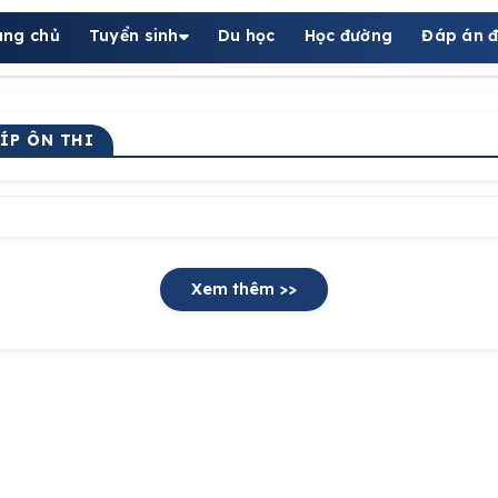
ang chủ
Tuyển sinh
Du học
Học đường
Đáp án đ
KÍP ÔN THI
Xem thêm >>