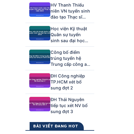
HV Thanh Thiếu
niên VN tuyển sinh
đào tạo Thạc sĩ
năm 2023
Học viện Kỹ thuật
Quân sự tuyển
sinh sau đại học
năm 2023
Công bố điểm
trúng tuyển hệ
Trung cấp công an
năm 2012
ĐH Công nghiệp
TP.HCM xét bổ
sung đợt 2
ĐH Thái Nguyên
tiếp tục xét NV bổ
sung đợt 3
BÀI VIẾT ĐANG HOT