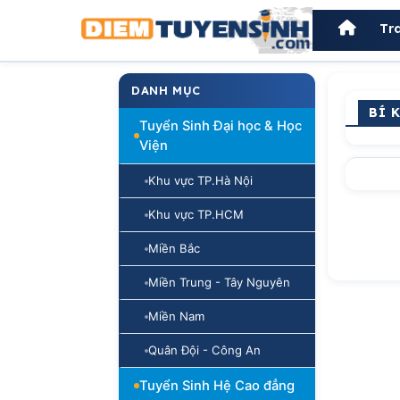
Tr
DANH MỤC
BÍ 
Tuyển Sinh Đại học & Học
Viện
Khu vực TP.Hà Nội
Khu vực TP.HCM
Miền Bắc
Miền Trung - Tây Nguyên
Miền Nam
Quân Đội - Công An
Tuyển Sinh Hệ Cao đẳng