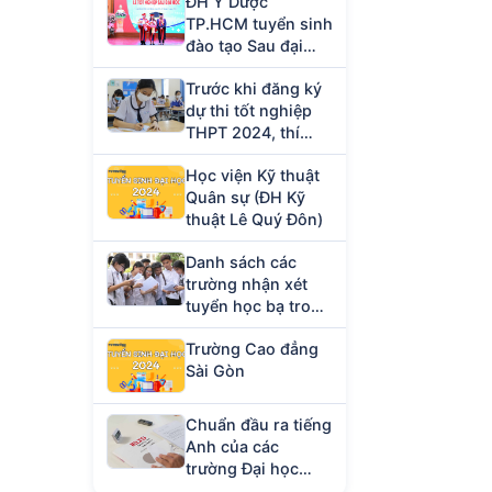
ĐH Y Dược
TP.HCM tuyển sinh
đào tạo Sau đại
học năm 2023
Trước khi đăng ký
dự thi tốt nghiệp
THPT 2024, thí
sinh cần chuẩn bị
Học viện Kỹ thuật
giấy tờ gì?
Quân sự (ĐH Kỹ
thuật Lê Quý Đôn)
Danh sách các
trường nhận xét
tuyển học bạ trong
tháng 4/2024
Trường Cao đẳng
Sài Gòn
Chuẩn đầu ra tiếng
Anh của các
trường Đại học
hiện nay