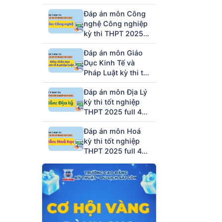
full mã đề (tham
Đáp án môn Công
khảo)
nghệ Công nghiệp
kỳ thi THPT 2025
full mã đề (tham
Đáp án môn Giáo
khảo)
Dục Kinh Tế và
Pháp Luật kỳ thi tốt
nghiệp THPT 2025
Đáp án môn Địa Lý
full 48 mã đề
kỳ thi tốt nghiệp
THPT 2025 full 48
mã đề (tham khảo)
Đáp án môn Hoá
kỳ thi tốt nghiệp
THPT 2025 full 48
mã đề (tham khảo)