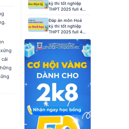
kỳ thi tốt nghiệp
THPT 2025 full 48
ng
mã đề (tham khảo)
Đáp án môn Hoá
ng.
kỳ thi tốt nghiệp
THPT 2025 full 48
mã đề (tham khảo)
ên
 xứng
 cái
những
hững