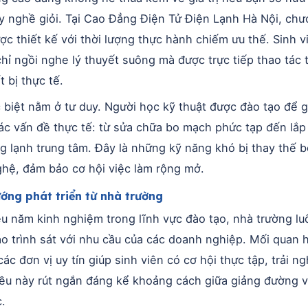
y nghề giỏi. Tại Cao Đẳng Điện Tử Điện Lạnh Hà Nội, ch
ược thiết kế với thời lượng thực hành chiếm ưu thế. Sinh v
hỉ ngồi nghe lý thuyết suông mà được trực tiếp thao tác 
t bị thực tế.
 biệt nằm ở tư duy. Người học kỹ thuật được đào tạo để g
ác vấn đề thực tế: từ sửa chữa bo mạch phức tạp đến lắp
g lạnh trung tâm. Đây là những kỹ năng khó bị thay thế b
hệ, đảm bảo cơ hội việc làm rộng mở.
ớng phát triển từ nhà trường
ều năm kinh nghiệm trong lĩnh vực đào tạo, nhà trường lu
áo trình sát với nhu cầu của các doanh nghiệp. Mối quan 
các đơn vị uy tín giúp sinh viên có cơ hội thực tập, trải n
ều này rút ngắn đáng kể khoảng cách giữa giảng đường v
c.