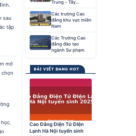
Trung - Tây
đình.
Nguyên
Các trường Cao
n sau
đẳng khu vực miền
Nam
các tập
Các Trường Cao
đẳng đào tạo
ngành Sư phạm
làm mở
BÀI VIẾT ĐANG HOT
a chọn
ường
 học.
Cao Đẳng Điện Tử ĐIện
Lạnh Hà Nội tuyển sinh
ận