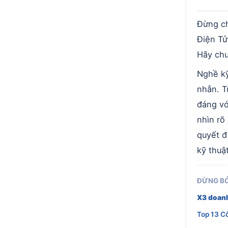
Đừng ch
Điện Tử
Hãy chu
Nghề kỹ
nhẫn. T
đáng vớ
nhìn rõ
quyết đ
kỹ thuậ
ĐỪNG BỎ
X3 doanh
Top 13 C