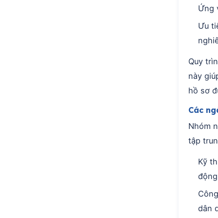
Ứng 
Ưu t
nghiê
Quy trì
này giúp
hồ sơ đ
Các ng
Nhóm ng
tập tru
Kỹ th
động
Công 
dân 