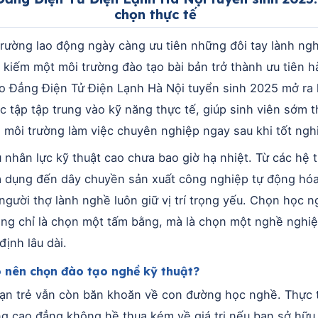
chọn thực tế
 trường lao động ngày càng ưu tiên những đôi tay lành ng
m kiếm một môi trường đào tạo bài bản trở thành ưu tiên 
o Đẳng Điện Tử Điện Lạnh Hà Nội tuyển sinh 2025 mở ra 
ọc tập tập trung vào kỹ năng thực tế, giúp sinh viên sớm t
i môi trường làm việc chuyên nghiệp ngay sau khi tốt ngh
 nhân lực kỹ thuật cao chưa bao giờ hạ nhiệt. Từ các hệ 
a dụng đến dây chuyền sản xuất công nghiệp tự động hóa
 người thợ lành nghề luôn giữ vị trí trọng yếu. Chọn học 
ng chỉ là chọn một tấm bằng, mà là chọn một nghề nghi
định lâu dài.
o nên chọn đào tạo nghề kỹ thuật?
ạn trẻ vẫn còn băn khoăn về con đường học nghề. Thực 
g cao đẳng không hề thua kém về giá trị nếu bạn sở hữu