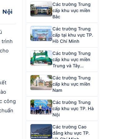
Các trường Trung
cấp khu vực miền
à Nội
Bắc
Các trường Trung
ú
cấp tại khu vực TP.
trình
Hồ Chí Minh
 cho
Các trường Trung
cấp khu vực miền
Trung và Tây
Nguyên
Các trường Trung
kết
cấp khu vực miền
Nam
vào
ợc công
Các trường Trung
cấp khu vực TP. Hà
 chuẩn
Nội
Các trường Cao
đẳng khu vực TP.