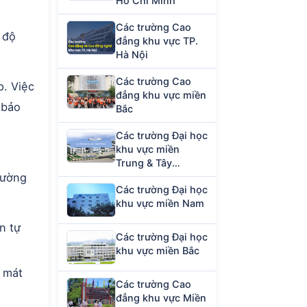
Hồ Chí Minh
Các trường Cao
 độ
đẳng khu vực TP.
Hà Nội
Các trường Cao
p. Việc
đẳng khu vực miền
 bảo
Bắc
Các trường Đại học
khu vực miền
Trung & Tây
rường
Nguyên
Các trường Đại học
khu vực miền Nam
n tự
Các trường Đại học
khu vực miền Bắc
m mát
Các trường Cao
đẳng khu vực Miền