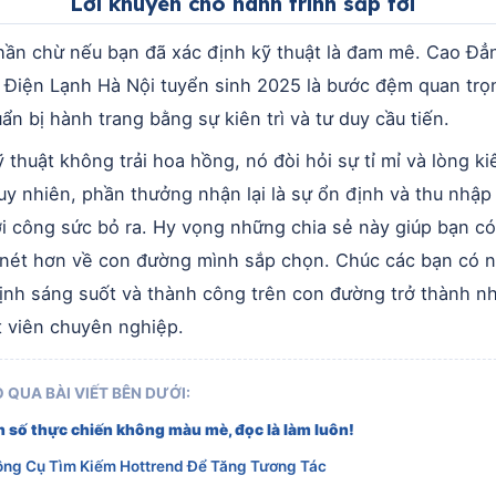
Lời khuyên cho hành trình sắp tới
ần chừ nếu bạn đã xác định kỹ thuật là đam mê. Cao Đẳ
 Điện Lạnh Hà Nội tuyển sinh 2025 là bước đệm quan trọ
ẩn bị hành trang bằng sự kiên trì và tư duy cầu tiến.
 thuật không trải hoa hồng, nó đòi hỏi sự tỉ mỉ và lòng ki
uy nhiên, phần thưởng nhận lại là sự ổn định và thu nhập
i công sức bỏ ra. Hy vọng những chia sẻ này giúp bạn có
 nét hơn về con đường mình sắp chọn. Chúc các bạn có 
ịnh sáng suốt và thành công trên con đường trở thành n
t viên chuyên nghiệp.
 QUA BÀI VIẾT BÊN DƯỚI:
 số thực chiến không màu mè, đọc là làm luôn!
ông Cụ Tìm Kiếm Hottrend Để Tăng Tương Tác