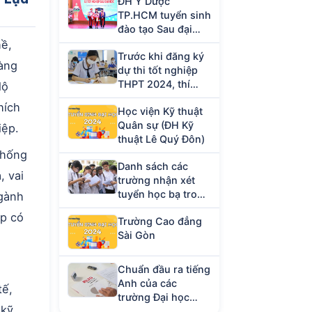
ĐH Y Dược
TP.HCM tuyển sinh
đào tạo Sau đại
học năm 2023
hề,
Trước khi đăng ký
hàng
dự thi tốt nghiệp
THPT 2024, thí
lộ
sinh cần chuẩn bị
hích
Học viện Kỹ thuật
giấy tờ gì?
Quân sự (ĐH Kỹ
iệp.
thuật Lê Quý Đôn)
thống
Danh sách các
, vai
trường nhận xét
tuyển học bạ trong
ngành
tháng 4/2024
ệp có
Trường Cao đẳng
Sài Gòn
Chuẩn đầu ra tiếng
Anh của các
tế,
trường Đại học
 kỹ
hiện nay