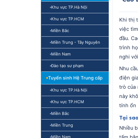
Khu vực TP.Hà Nội
Khu vực TP.HCM
Khi thị
việc tì
Miền Bắc
đầu. Ca
Miền Trung - Tây Nguyên
trình h
Miền Nam
nghi vớ
Đào tạo sư phạm
Nhu cầu
điện gi
Tuyển sinh Hệ Trung cấp
trò của
Khu vực TP.Hà Nội
này khô
Khu vực TP.HCM
tính ổn 
Miền Bắc
Tại sa
Miền Trung
Nhiều b
tấm bằn
Miền Nam