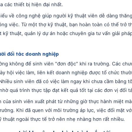
a các thiết bị hiện đại nhất.
iểu về công nghệ giúp người kỹ thuật viên dễ dàng thăng
ông việc. Từ một thợ kỹ thuật, bạn hoàn toàn có thể trở 
t kỹ thuật, quản lý dự án hoặc chuyên gia tư vấn giải phá
ới đối tác doanh nghiệp
ờng không để sinh viên "đơn độc" khi ra trường. Các ch
gày hội việc làm, liên kết doanh nghiệp được tổ chức thư
Nhiều sinh viên đã có việc làm ngay khi chưa cầm bằng tố
hờ quá trình thực tập đạt kết quả tốt tại các đơn vị đối t
in của sinh viên xuất phát từ những giờ thực hành miệt mà
rường. Khi đã quen với môi trường áp lực, việc đối mặt vớ
ỹ thuật ngoài thực tế trở nên nhẹ nhàng hơn rất nhiều.