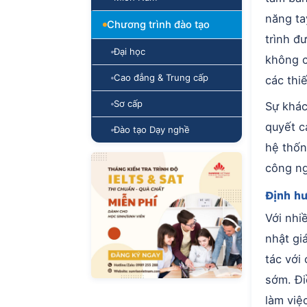
năng ta
Chương trình đào tạo
trình đ
Đại học
không c
Cao đẳng & Trung cấp
các thiế
Sơ cấp
Sự khác
quyết c
Đào tạo Dạy nghề
hệ thốn
công ng
Định hư
Với nhi
nhật gi
tác với 
sớm. Đi
làm việ