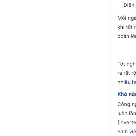
Điện 
Mỗi ngà
khi tốt 
đoàn lớ
Tốt ngh
ra rất 
nhiều h
Khả năn
Công ng
luôn lồ
(Invert
Sinh vi