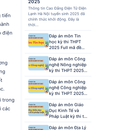
2025
Thông tin Cao Đẳng Điện Tử Điện
Lạnh Hà Nội tuyển sinh 2025 đã
 tiến
chính thức khởi động. Đây là
thành
thời...
p điện
Đáp án môn Tin
học kỳ thi THPT
2025 Full mã đề
(tham khảo)
Đáp án môn Công
ương
nghệ Nông nghiệp
kỳ thi THPT 2025
ờng
full mã đề (tham
t
Đáp án môn Công
khảo)
nghệ Công nghiệp
ác.
kỳ thi THPT 2025
full mã đề (tham
i trong
Đáp án môn Giáo
khảo)
i các
Dục Kinh Tế và
Pháp Luật kỳ thi tốt
nghiệp THPT 2025
Đáp án môn Địa Lý
full 48 mã đề