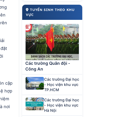
ương
TUYỂN SINH THEO KHU
iên
VỰC
trên
iải
 đặt
ởi
Các trường Quân đội -
Công An
Các trường Đại học
ôn cập
- Học viện khu vực
TP.HCM
hệ hợp
ghiệm
Các trường Đại học
- Học viện khu vực
à nơi
Hà Nội