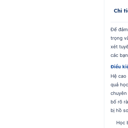
Chi t
Để đảm 
trọng v
xét tuy
các bạn
Điều ki
Hệ cao 
quả học
chuyên 
bố rõ r
bị hồ sơ
Học b