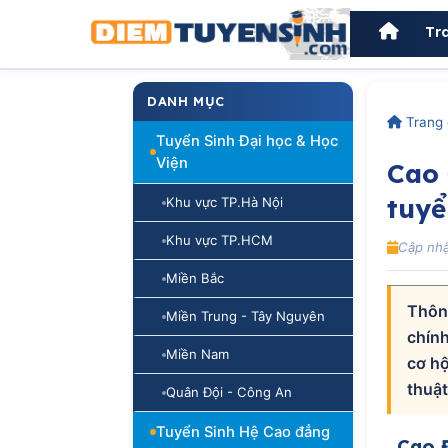
Tr
DANH MỤC
Trang 
Tuyển Sinh Đại học & Học
Viện
Cao 
tuyể
Khu vực TP.Hà Nội
Khu vực TP.HCM
Cập nhậ
Miền Bắc
Thông
Miền Trung - Tây Nguyên
chính
Miền Nam
cơ hộ
thuật
Quân Đội - Công An
Tuyển Sinh Hệ Cao đẳng
Cao Đ