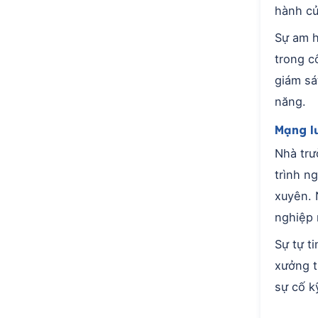
hành củ
Sự am h
trong c
giám sá
năng.
Mạng lư
Nhà trư
trình n
xuyên. 
nghiệp n
Sự tự t
xưởng t
sự cố k