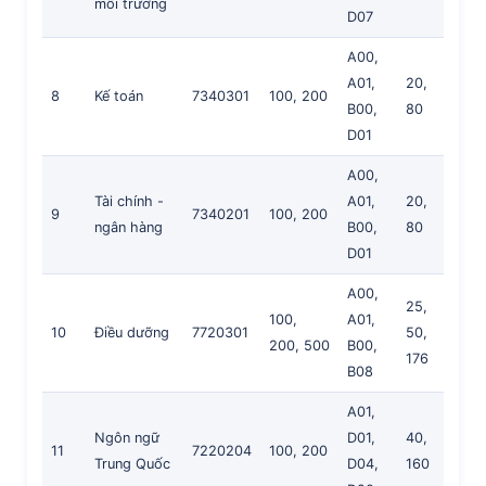
môi trường
D07
A00,
A01,
20,
8
Kế toán
7340301
100, 200
B00,
80
D01
A00,
Tài chính -
A01,
20,
9
7340201
100, 200
ngân hàng
B00,
80
D01
A00,
25,
100,
A01,
10
Điều dưỡng
7720301
50,
200, 500
B00,
176
B08
A01,
Ngôn ngữ
D01,
40,
11
7220204
100, 200
Trung Quốc
D04,
160