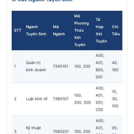
Mã
Tổ
Phương
Ngành
Mã
Hợp
Chỉ
STT
Thức
Tuyển Sinh
Ngành
Xét
Tiêu
Xét
Tuyển
Tuyển
A00,
Quản trị
A01,
40,
1
7340101
100, 200
kinh doanh
B00,
160
D01
A00,
15,
100,
A01,
2
Luật kinh tế
7380107
30,
200, 500
D01,
105
C00
A00,
Kỹ thuật
A01,
05,
3
7580201
100, 200