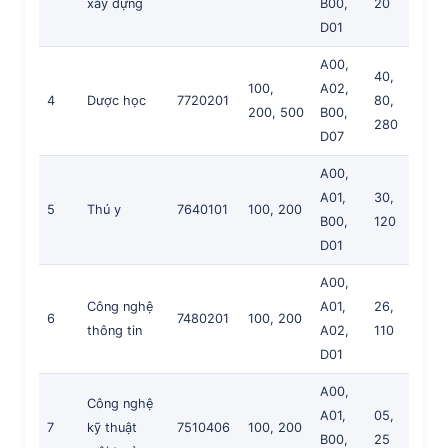
xây dựng
B00,
20
D01
A00,
40,
100,
A02,
4
Dược học
7720201
80,
200, 500
B00,
280
D07
A00,
A01,
30,
5
Thú y
7640101
100, 200
B00,
120
D01
A00,
Công nghệ
A01,
26,
6
7480201
100, 200
thông tin
A02,
110
D01
A00,
Công nghệ
A01,
05,
7
kỹ thuật
7510406
100, 200
B00,
25