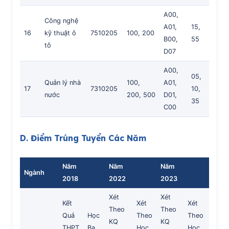
A00,
Công nghệ
A01,
15,
16
kỹ thuật ô
7510205
100, 200
B00,
55
tô
D07
A00,
05,
Quản lý nhà
100,
A01,
17
7310205
10,
nước
200, 500
D01,
35
C00
D. Điểm Trúng Tuyển Các Năm
Năm
Năm
Năm
Ngành
2018
2022
2023
Xét
Xét
Kết
Xét
Xét
Theo
Theo
Quả
Học
Theo
Theo
KQ
KQ
THPT
Bạ
Học
Học