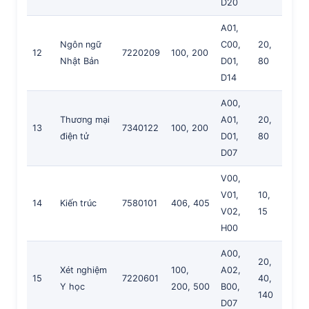
D20
A01,
Ngôn ngữ
C00,
20,
12
7220209
100, 200
Nhật Bản
D01,
80
D14
A00,
Thương mại
A01,
20,
13
7340122
100, 200
điện tử
D01,
80
D07
V00,
V01,
10,
14
Kiến trúc
7580101
406, 405
V02,
15
H00
A00,
20,
Xét nghiệm
100,
A02,
15
7220601
40,
Y học
200, 500
B00,
140
D07