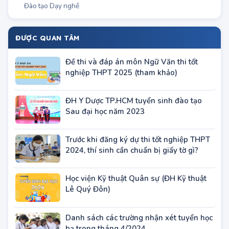
Tuyển sinh Hệ Trung cấp
Khu vực TP.Hà Nội
Khu vực TP.HCM
Miền Bắc
Miền Trung
Miền Nam
Chương trình đào tạo
Đại học
Cao đẳng & Trung cấp
Sơ cấp