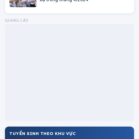
Đào tạo Dạy nghề
ĐƯỢC QUAN TÂM
Đề thi và đáp án môn Ngữ Văn thi tốt
nghiệp THPT 2025 (tham khảo)
ĐH Y Dược TP.HCM tuyển sinh đào tạo
Sau đại học năm 2023
Trước khi đăng ký dự thi tốt nghiệp THPT
2024, thí sinh cần chuẩn bị giấy tờ gì?
Học viện Kỹ thuật Quân sự (ĐH Kỹ thuật
Lê Quý Đôn)
Danh sách các trường nhận xét tuyển học
bạ trong tháng 4/2024