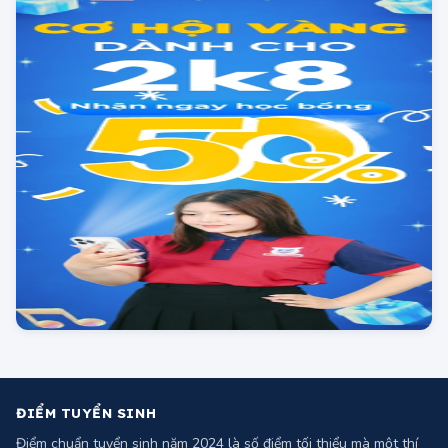
Cao Đẳng Điện Tử ĐIện Lạnh Hà Nội
tuyển sinh 2025
Đáp án môn Tin học kỳ thi THPT 2025
Full mã đề (tham khảo)
Đáp án môn Công nghệ Nông nghiệp kỳ
thi THPT 2025 full mã đề (tham khảo)
Đáp án môn Công nghệ Công nghiệp kỳ
thi THPT 2025 full mã đề (tham khảo)
Đáp án môn Giáo Dục Kinh Tế và Pháp
Luật kỳ thi tốt nghiệp THPT 2025 full 48
mã đề