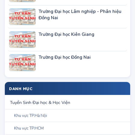
TIN MIỀN NAM KHÁC
Trường ĐH Đồng Tháp tuyển sinh đào
tạo Thạc sĩ đợt 2 năm 2023
Trường Đại học Ngoại ngữ - ĐH Huế
tuyển sinh cao học năm 2023
Trường ĐH Kỹ thuật Y Dược Dà Nẵng
tuyển sinh ĐH hệ VLVH năm 2023
Trường Đại học Thủ Dầu Một
Trường Đại học Luật – ĐH Huế tuyển sinh
sau ĐH đợt 1 năm 2023