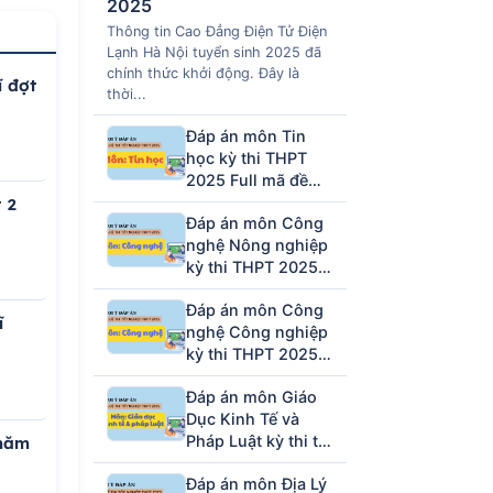
2025
Thông tin Cao Đẳng Điện Tử Điện
Lạnh Hà Nội tuyển sinh 2025 đã
chính thức khởi động. Đây là
ĩ đợt
thời...
Đáp án môn Tin
học kỳ thi THPT
2025 Full mã đề
(tham khảo)
 2
Đáp án môn Công
nghệ Nông nghiệp
kỳ thi THPT 2025
full mã đề (tham
Đáp án môn Công
khảo)
ĩ
nghệ Công nghiệp
kỳ thi THPT 2025
full mã đề (tham
Đáp án môn Giáo
khảo)
Dục Kinh Tế và
Pháp Luật kỳ thi tốt
 năm
nghiệp THPT 2025
Đáp án môn Địa Lý
full 48 mã đề