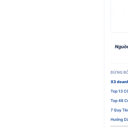
Nguồ
ĐỪNG BỎ
X3 doanh
Top 13 C
Top 48 C
7 Quy Tắ
Hướng Dẫ