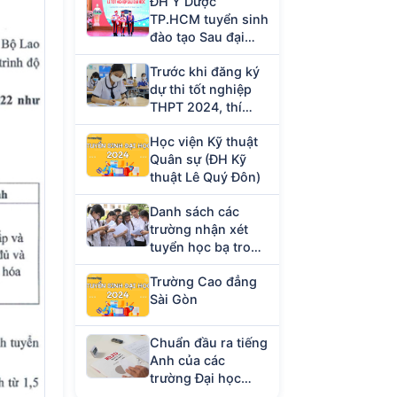
ĐH Y Dược
TP.HCM tuyển sinh
đào tạo Sau đại
học năm 2023
Trước khi đăng ký
dự thi tốt nghiệp
THPT 2024, thí
sinh cần chuẩn bị
Học viện Kỹ thuật
giấy tờ gì?
Quân sự (ĐH Kỹ
thuật Lê Quý Đôn)
Danh sách các
trường nhận xét
tuyển học bạ trong
tháng 4/2024
Trường Cao đẳng
Sài Gòn
Chuẩn đầu ra tiếng
Anh của các
trường Đại học
hiện nay