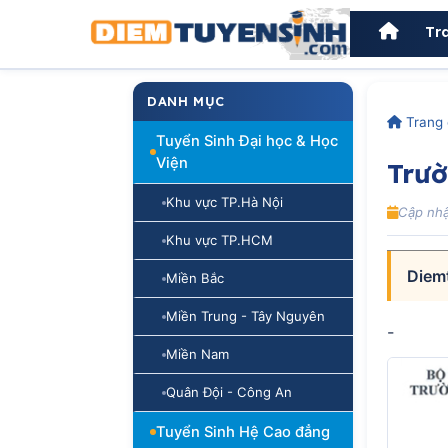
Tr
DANH MỤC
Trang 
Tuyển Sinh Đại học & Học
Viện
Trư
Khu vực TP.Hà Nội
Cập nhậ
Khu vực TP.HCM
Diem
Miền Bắc
Miền Trung - Tây Nguyên
-
Miền Nam
Quân Đội - Công An
Tuyển Sinh Hệ Cao đẳng