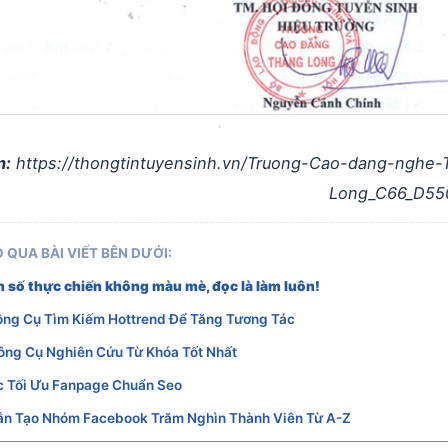
n:
https://thongtintuyensinh.vn/Truong-Cao-dang-nghe-
Long_C66_D55
 QUA BÀI VIẾT BÊN DƯỚI:
 số thực chiến không màu mè, đọc là làm luôn!
ông Cụ Tìm Kiếm Hottrend Để Tăng Tương Tác
ông Cụ Nghiên Cứu Từ Khóa Tốt Nhất
c Tối Ưu Fanpage Chuẩn Seo
n Tạo Nhóm Facebook Trăm Nghìn Thành Viên Từ A-Z