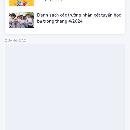
TUYỂN SINH THEO KHU VỰC