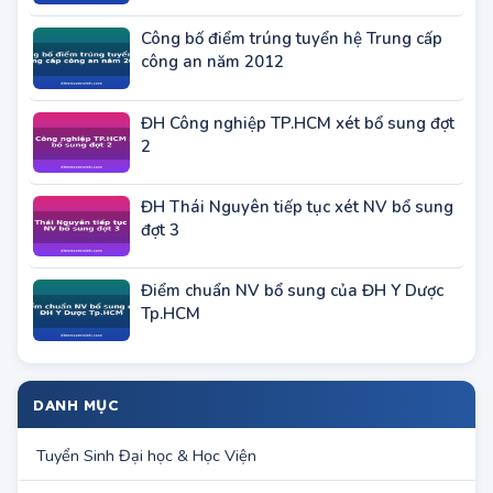
ĐH Công nghiệp TP.HCM xét bổ sung đợt
2
ĐH Thái Nguyên tiếp tục xét NV bổ sung
đợt 3
Điểm chuẩn NV bổ sung của ĐH Y Dược
Tp.HCM
DANH MỤC
Tuyển Sinh Đại học & Học Viện
Khu vực TP.Hà Nội
Khu vực TP.HCM