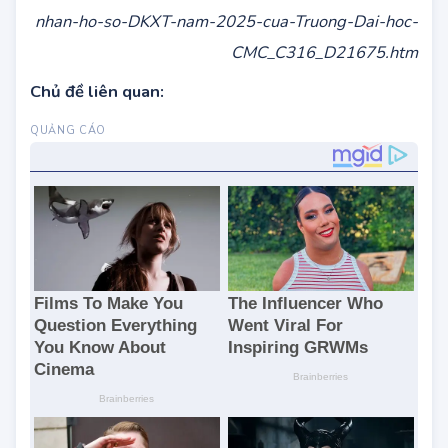
Nguồn:
https://thongtintuyensinh.vn/Diem-san-
nhan-ho-so-DKXT-nam-2025-cua-Truong-Dai-hoc-
CMC_C316_D21675.htm
Chủ đề liên quan: