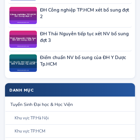
công an năm 2012
ĐH Công nghiệp TP.HCM xét bổ sung đợt
2
ĐH Thái Nguyên tiếp tục xét NV bổ sung
đợt 3
Điểm chuẩn NV bổ sung của ĐH Y Dược
Tp.HCM
DANH MỤC
Tuyển Sinh Đại học & Học Viện
Khu vực TP.Hà Nội