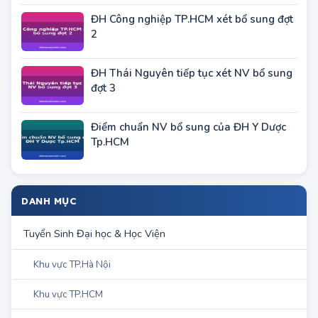
công an năm 2012
ĐH Công nghiệp TP.HCM xét bổ sung đợt
2
ĐH Thái Nguyên tiếp tục xét NV bổ sung
đợt 3
Điểm chuẩn NV bổ sung của ĐH Y Dược
Tp.HCM
DANH MỤC
Tuyển Sinh Đại học & Học Viện
Khu vực TP.Hà Nội