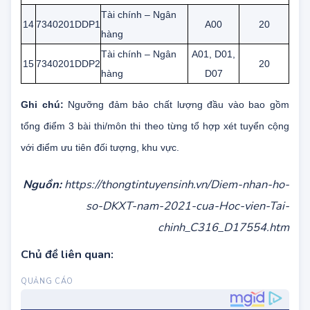
quản lý
D01, D07
Chương trình DDP
(mỗi bên cấp một bằng cử nhân)
Tài chính – Ngân
14
7340201DDP1
A00
20
hàng
Tài chính – Ngân
A01, D01,
15
7340201DDP2
20
hàng
D07
Ghi chú:
Ngưỡng đảm bảo chất lượng đầu vào bao gồm
tổng điểm 3 bài thi/môn thi theo từng tổ hợp xét tuyển cộng
với điểm ưu tiên đối tượng, khu vực.
Nguồn:
https://thongtintuyensinh.vn/Diem-nhan-ho-
so-DKXT-nam-2021-cua-Hoc-vien-Tai-
chinh_C316_D17554.htm
Chủ đề liên quan: