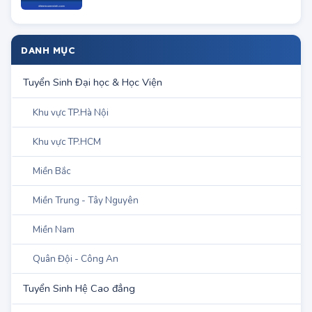
Điểm chuẩn NV bổ sung của ĐH Y Dược
Tp.HCM
DANH MỤC
Tuyển Sinh Đại học & Học Viện
Khu vực TP.Hà Nội
Khu vực TP.HCM
Miền Bắc
Miền Trung - Tây Nguyên
Miền Nam
Quân Đội - Công An