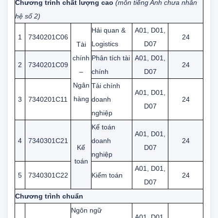
đầu vào
Chương trình chất lượng cao
(môn tiếng Anh chưa nhân
hệ số 2)
Hải quan &
A01, D01,
1
7340201C06
24
Logistics
D07
Tài
chính
Phân tích tài
A01, D01,
2
7340201C09
24
–
chính
D07
Ngân
Tài chính
A01, D01,
hàng
3
7340201C11
doanh
24
D07
nghiệp
Kế toán
A01, D01,
4
7340301C21
doanh
24
Kế
D07
nghiệp
toán
A01, D01,
5
7340301C22
Kiểm toán
24
D07
Chương trình chuẩn