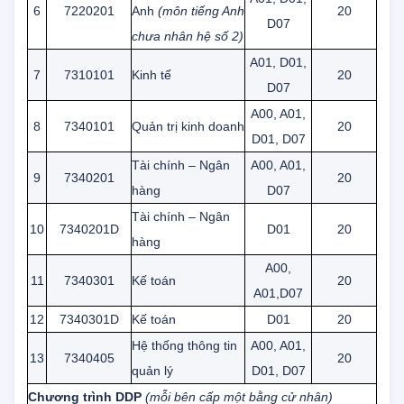
Ngôn ngữ
A01, D01,
6
7220201
Anh
(môn tiếng Anh
20
D07
chưa nhân hệ số 2)
A01, D01,
7
7310101
Kinh tế
20
D07
A00, A01,
8
7340101
Quản trị kinh doanh
20
D01, D07
Tài chính – Ngân
A00, A01,
9
7340201
20
hàng
D07
Tài chính – Ngân
10
7340201D
D01
20
hàng
A00,
11
7340301
Kế toán
20
A01,D07
12
7340301D
Kế toán
D01
20
Hệ thống thông tin
A00, A01,
13
7340405
20