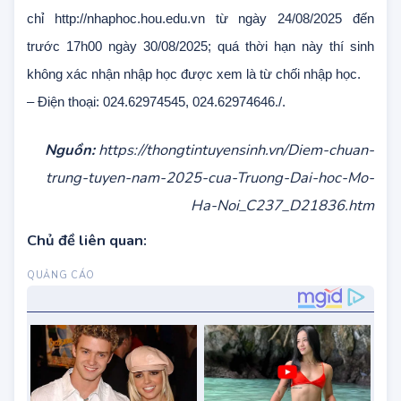
trước 17h00 ngày 30/08/2025 và làm thủ tục nhập học trực
tuyến trên Hệ thống của Trường tại địa
chỉ http://nhaphoc.hou.edu.vn từ ngày 24/08/2025 đến
trước 17h00 ngày 30/08/2025; quá thời hạn này thí sinh
không xác nhận nhập học được xem là từ chối nhập học.
– Điện thoại: 024.62974545, 024.62974646./.
Nguồn:
https://thongtintuyensinh.vn/Diem-chuan-
trung-tuyen-nam-2025-cua-Truong-Dai-hoc-Mo-
Ha-Noi_C237_D21836.htm
Chủ đề liên quan: