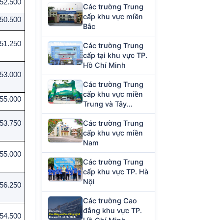
52.500
Các trường Trung
cấp khu vực miền
50.500
Bắc
51.250
Các trường Trung
cấp tại khu vực TP.
Hồ Chí Minh
53.000
Các trường Trung
cấp khu vực miền
55.000
Trung và Tây
Nguyên
Các trường Trung
53.750
cấp khu vực miền
Nam
55.000
Các trường Trung
cấp khu vực TP. Hà
Nội
56.250
Các trường Cao
đẳng khu vực TP.
54.500