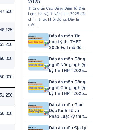
2025
Thông tin Cao Đẳng Điện Tử Điện
47.500
Lạnh Hà Nội tuyển sinh 2025 đã
chính thức khởi động. Đây là
thời...
48.125
Đáp án môn Tin
học kỳ thi THPT
51.250
2025 Full mã đề
(tham khảo)
50.000
Đáp án môn Công
nghệ Nông nghiệp
kỳ thi THPT 2025
full mã đề (tham
50.000
Đáp án môn Công
khảo)
nghệ Công nghiệp
kỳ thi THPT 2025
51.250
full mã đề (tham
Đáp án môn Giáo
khảo)
Dục Kinh Tế và
50.000
Pháp Luật kỳ thi tốt
nghiệp THPT 2025
Đáp án môn Địa Lý
full 48 mã đề