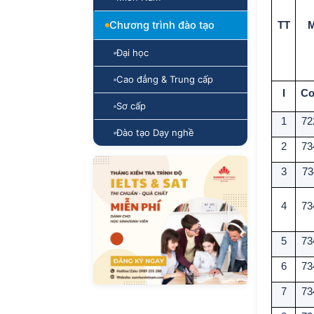
Chương trình đào tạo
TT
M
Đại học
Cao đẳng & Trung cấp
I
Cơ
Sơ cấp
1
72
Đào tạo Dạy nghề
2
73
3
73
4
73
5
73
6
73
7
73