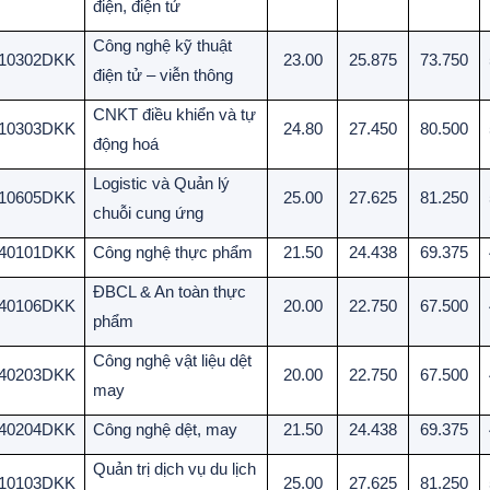
điện, điện tử
Công nghệ kỹ thuật
10302DKK
23.00
25.875
73.750
điện tử – viễn thông
CNKT điều khiển và tự
10303DKK
24.80
27.450
80.500
động hoá
Logistic và Quản lý
10605DKK
25.00
27.625
81.250
chuỗi cung ứng
40101DKK
Công nghệ thực phẩm
21.50
24.438
69.375
ĐBCL & An toàn thực
40106DKK
20.00
22.750
67.500
phẩm
Công nghệ vật liệu dệt
40203DKK
20.00
22.750
67.500
may
40204DKK
Công nghệ dệt, may
21.50
24.438
69.375
Quản trị dịch vụ du lịch
10103DKK
25.00
27.625
81.250