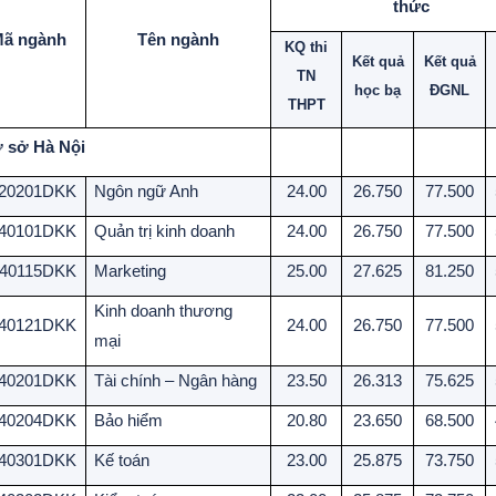
thức
ã ngành
Tên ngành
KQ thi
Kết quả
Kết quả
TN
học bạ
ĐGNL
THPT
 sở Hà Nội
20201DKK
Ngôn ngữ Anh
24.00
26.750
77.500
40101DKK
Quản trị kinh doanh
24.00
26.750
77.500
40115DKK
Marketing
25.00
27.625
81.250
Kinh doanh thương
40121DKK
24.00
26.750
77.500
mại
40201DKK
Tài chính – Ngân hàng
23.50
26.313
75.625
40204DKK
Bảo hiểm
20.80
23.650
68.500
40301DKK
Kế toán
23.00
25.875
73.750