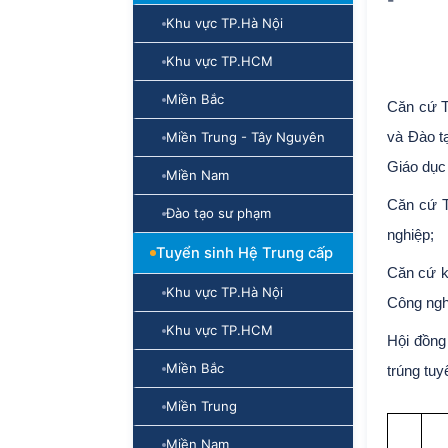
-
Khu vực TP.Hà Nội
Khu vực TP.HCM
Miền Bắc
Căn cứ T
Miền Trung - Tây Nguyên
và Đào t
Giáo dục
Miền Nam
Căn cứ T
Đào tạo sư phạm
nghiệp;
Tuyển sinh Hệ Trung cấp
Căn cứ k
Khu vực TP.Hà Nội
Công ngh
Khu vực TP.HCM
Hội đồng
Miền Bắc
trúng tu
Miền Trung
Miền Nam