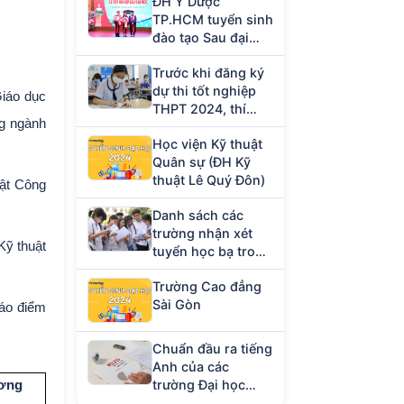
ĐH Y Dược
TP.HCM tuyển sinh
đào tạo Sau đại
học năm 2023
Trước khi đăng ký
dự thi tốt nghiệp
iáo dục
THPT 2024, thí
ng ngành
sinh cần chuẩn bị
Học viện Kỹ thuật
giấy tờ gì?
Quân sự (ĐH Kỹ
thuật Lê Quý Đôn)
uật Công
Danh sách các
trường nhận xét
Kỹ thuật
tuyển học bạ trong
tháng 4/2024
Trường Cao đẳng
Sài Gòn
báo điểm
Chuẩn đầu ra tiếng
Anh của các
trường Đại học
ương
hiện nay