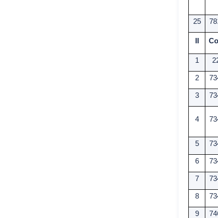
25
78
II
Cơ
1
2
2
73
3
73
4
73
5
73
6
73
7
73
8
73
9
74