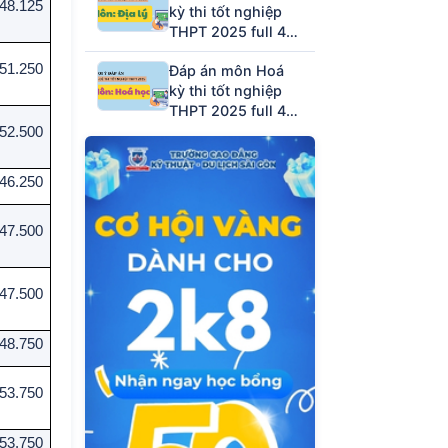
48.125
kỳ thi tốt nghiệp
THPT 2025 full 48
mã đề (tham khảo)
51.250
Đáp án môn Hoá
kỳ thi tốt nghiệp
THPT 2025 full 48
mã đề (tham khảo)
52.500
46.250
47.500
47.500
48.750
53.750
53.750