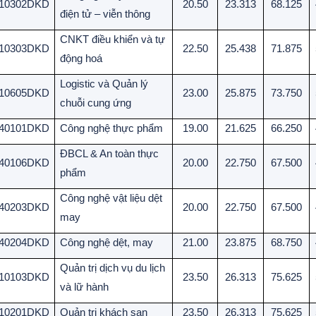
10302DKD
20.50
23.313
68.125
điện tử – viễn thông
CNKT điều khiển và tự
10303DKD
22.50
25.438
71.875
động hoá
Logistic và Quản lý
10605DKD
23.00
25.875
73.750
chuỗi cung ứng
40101DKD
Công nghệ thực phẩm
19.00
21.625
66.250
ĐBCL & An toàn thực
40106DKD
20.00
22.750
67.500
phẩm
Công nghệ vật liệu dệt
40203DKD
20.00
22.750
67.500
may
40204DKD
Công nghệ dệt, may
21.00
23.875
68.750
Quản trị dịch vụ du lịch
10103DKD
23.50
26.313
75.625
và lữ hành
10201DKD
Quản trị khách sạn
23.50
26.313
75.625