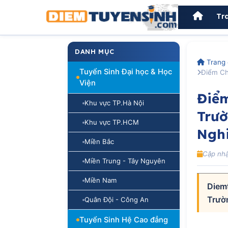
Tr
DANH MỤC
Trang 
Tuyển Sinh Đại học & Học
Điểm Ch
Viện
Điể
Khu vực TP.Hà Nội
Trườ
Khu vực TP.HCM
Ngh
Miền Bắc
Cập nhậ
Miền Trung - Tây Nguyên
Miền Nam
Diem
Trườ
Quân Đội - Công An
Tuyển Sinh Hệ Cao đẳng