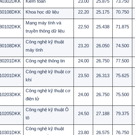
40302DKK
Kiểm toán
23.00
25.875
73.750
60108DKK
Khoa học dữ liệu
22.20
25.175
70.750
Mạng máy tính và
80102DKK
22.50
25.438
71.875
truyền thông dữ liệu
Công nghệ kỹ thuật
80108DKK
23.20
26.050
74.500
máy tính
80201DKK
Công nghệ thông tin
24.00
26.750
77.500
Công nghệ kỹ thuật cơ
10201DKK
23.50
26.313
75.625
khí
Công nghệ kỹ thuật cơ
10203DKK
24.00
26.750
75.500
điện tử
Công nghệ kỹ thuật Ô
10205DKK
24.50
27.188
79.375
tô
Công nghệ kỹ thuật
10301DKK
23.80
26.575
76.750