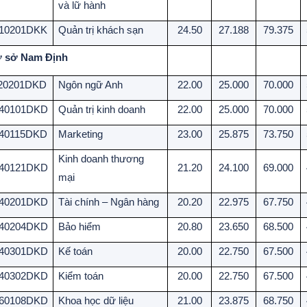
và lữ hành
10201DKK
Quản trị khách sạn
24.50
27.188
79.375
 sở Nam Định
20201DKD
Ngôn ngữ Anh
22.00
25.000
70.000
40101DKD
Quản trị kinh doanh
22.00
25.000
70.000
40115DKD
Marketing
23.00
25.875
73.750
Kinh doanh thương
40121DKD
21.20
24.100
69.000
mại
40201DKD
Tài chính – Ngân hàng
20.20
22.975
67.750
40204DKD
Bảo hiểm
20.80
23.650
68.500
40301DKD
Kế toán
20.00
22.750
67.500
40302DKD
Kiểm toán
20.00
22.750
67.500
60108DKD
Khoa học dữ liệu
21.00
23.875
68.750