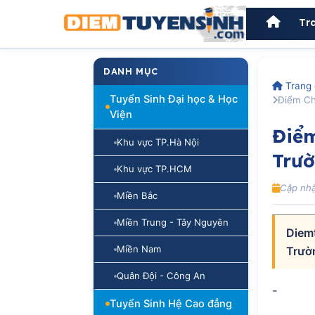
Tr
DANH MỤC
Trang 
Tuyển Sinh Đại học & Học
Điểm Ch
Viện
Điể
Khu vực TP.Hà Nội
Trườ
Khu vực TP.HCM
Cập nhậ
Miền Bắc
Miền Trung - Tây Nguyên
Diem
Miền Nam
Trườ
Quân Đội - Công An
-
Tuyển Sinh Hệ Cao đẳng