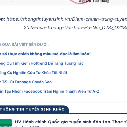
n:
https://thongtintuyensinh.vn/Diem-chuan-trung-tuye
2025-cua-Truong-Dai-hoc-Ha-Noi_C237_D218
 QUA BÀI VIẾT BÊN DƯỚI:
 số thực chiến không màu mè, đọc là làm luôn!
ông Cụ Tìm Kiếm Hottrend Để Tăng Tương Tác
ông Cụ Nghiên Cứu Từ Khóa Tốt Nhất
c Tối Ưu Fanpage Chuẩn Seo
n Tạo Nhóm Facebook Trăm Nghìn Thành Viên Từ A-Z
 THÔNG TIN TUYỂN SINH KHÁC
HV Hành chính Quốc gia tuyển sinh đào tạo Thạc s