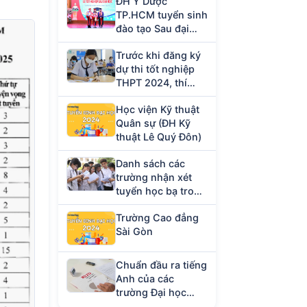
ĐH Y Dược
TP.HCM tuyển sinh
đào tạo Sau đại
học năm 2023
Trước khi đăng ký
dự thi tốt nghiệp
THPT 2024, thí
sinh cần chuẩn bị
Học viện Kỹ thuật
giấy tờ gì?
Quân sự (ĐH Kỹ
thuật Lê Quý Đôn)
Danh sách các
trường nhận xét
tuyển học bạ trong
tháng 4/2024
Trường Cao đẳng
Sài Gòn
Chuẩn đầu ra tiếng
Anh của các
trường Đại học
hiện nay