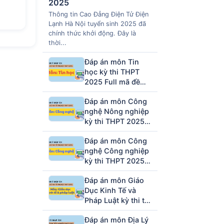
2025
Thông tin Cao Đẳng Điện Tử Điện
Lạnh Hà Nội tuyển sinh 2025 đã
chính thức khởi động. Đây là
thời...
Đáp án môn Tin
học kỳ thi THPT
2025 Full mã đề
(tham khảo)
Đáp án môn Công
nghệ Nông nghiệp
kỳ thi THPT 2025
full mã đề (tham
Đáp án môn Công
khảo)
nghệ Công nghiệp
kỳ thi THPT 2025
full mã đề (tham
Đáp án môn Giáo
khảo)
Dục Kinh Tế và
Pháp Luật kỳ thi tốt
nghiệp THPT 2025
Đáp án môn Địa Lý
full 48 mã đề