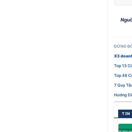
Nguồ
ĐỪNG BỎ
X3 doanh
Top 13 C
Top 48 C
7 Quy Tắ
Hướng Dẫ
TIN