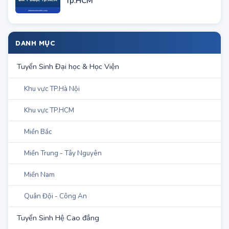
Điểm chuẩn NV bổ sung của ĐH Y Dược
Tp.HCM
DANH MỤC
Tuyển Sinh Đại học & Học Viện
Khu vực TP.Hà Nội
Khu vực TP.HCM
Miền Bắc
Miền Trung - Tây Nguyên
Miền Nam
Quân Đội - Công An