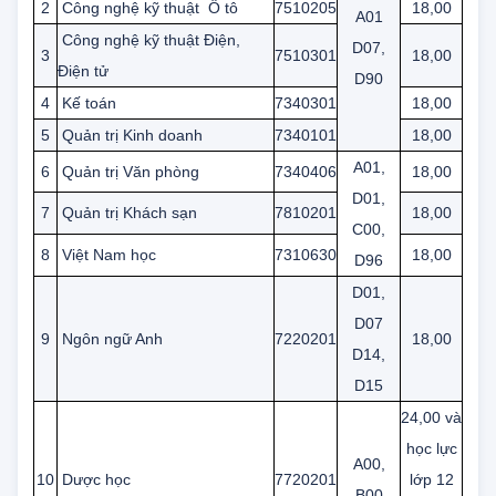
tuyển
tuyển
1
Công nghệ thông tin
7480201
18,00
A00,
2
Công nghệ kỹ thuật Ô tô
7510205
18,00
A01
Công nghệ kỹ thuật Điện,
D07,
3
7510301
18,00
Điện tử
D90
4
Kế toán
7340301
18,00
5
Quản trị Kinh doanh
7340101
18,00
A01,
6
Quản trị Văn phòng
7340406
18,00
D01,
7
Quản trị Khách sạn
7810201
18,00
C00,
8
Việt Nam học
7310630
18,00
D96
D01,
D07
9
Ngôn ngữ Anh
7220201
18,00
D14,
D15
24,00 và