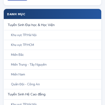
Điểm chuẩn NV bổ sung của ĐH Y Dược
Tp.HCM
DANH MỤC
Tuyển Sinh Đại học & Học Viện
Khu vực TP.Hà Nội
Khu vực TP.HCM
Miền Bắc
Miền Trung - Tây Nguyên
Miền Nam
Quân Đội - Công An