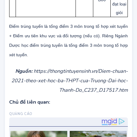
học lực
A00,
10
Dược học
7720201
lớp 12
B00
đạt loại
giỏi
Điểm trúng tuyển là tổng điểm 3 môn trong tổ hợp xét tuyển
+ Điểm ưu tiên khu vực và đối tượng (nếu có). Riêng Ngành
Dược học điểm trúng tuyển là tổng điểm 3 môn trong tổ hợp
xét tuyển.
Nguồn:
https://thongtintuyensinh.vn/Diem-chuan-
2021-theo-xet-hoc-ba-THPT-cua-Truong-Dai-hoc-
Thanh-Do_C237_D17517.htm
Chủ đề liên quan: