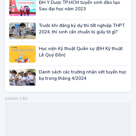
Cao đẳng & Trung cấp
Sơ cấp
Đào tạo Dạy nghề
ĐƯỢC QUAN TÂM
Đề thi và đáp án môn Ngữ Văn thi tốt
nghiệp THPT 2025 (tham khảo)
ĐH Y Dược TP.HCM tuyển sinh đào tạo
Sau đại học năm 2023
Trước khi đăng ký dự thi tốt nghiệp THPT
2024, thí sinh cần chuẩn bị giấy tờ gì?
Học viện Kỹ thuật Quân sự (ĐH Kỹ thuật