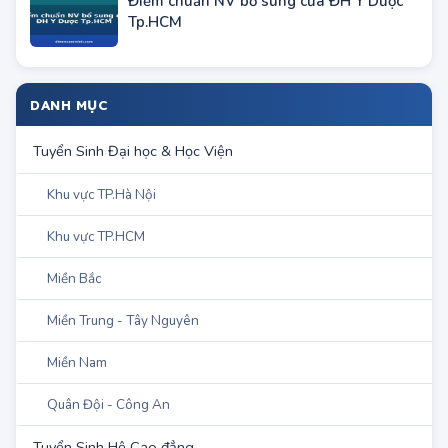
Công bố điểm trúng tuyển hệ Trung cấp
công an năm 2012
ĐH Công nghiệp TP.HCM xét bổ sung đợt
2
ĐH Thái Nguyên tiếp tục xét NV bổ sung
đợt 3
Điểm chuẩn NV bổ sung của ĐH Y Dược
Tp.HCM
DANH MỤC
Tuyển Sinh Đại học & Học Viện