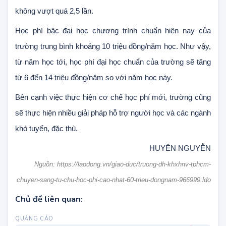
vượt quá 1,5 lần mức trần học phí chương trình đào tạo
chuẩn trình độ đại học theo từng nhóm ngành, bậc tiến sĩ
không vượt quá 2,5 lần.
Học phí bậc đại học chương trình chuẩn hiện nay của
trường trung bình khoảng 10 triệu đồng/năm học. Như vậy,
từ năm học tới, học phí đại học chuẩn của trường sẽ tăng
từ 6 đến 14 triệu đồng/năm so với năm học này.
Bên cạnh việc thực hiện cơ chế học phí mới, trường cũng
sẽ thực hiện nhiều giải pháp hỗ trợ người học và các ngành
khó tuyển, đặc thù.
HUYÊN NGUYỄN
Nguồn: https://laodong.vn/giao-duc/truong-dh-khxhnv-tphcm-
chuyen-sang-tu-chu-hoc-phi-cao-nhat-60-trieu-dongnam-966999.ldo
Chủ đề liên quan: