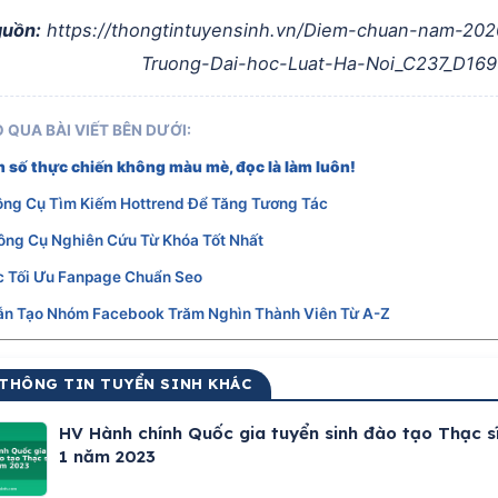
uồn:
https://thongtintuyensinh.vn/Diem-chuan-nam-202
Truong-Dai-hoc-Luat-Ha-Noi_C237_D169
 QUA BÀI VIẾT BÊN DƯỚI:
 số thực chiến không màu mè, đọc là làm luôn!
ông Cụ Tìm Kiếm Hottrend Để Tăng Tương Tác
ông Cụ Nghiên Cứu Từ Khóa Tốt Nhất
c Tối Ưu Fanpage Chuẩn Seo
n Tạo Nhóm Facebook Trăm Nghìn Thành Viên Từ A-Z
 THÔNG TIN TUYỂN SINH KHÁC
HV Hành chính Quốc gia tuyển sinh đào tạo Thạc s
1 năm 2023