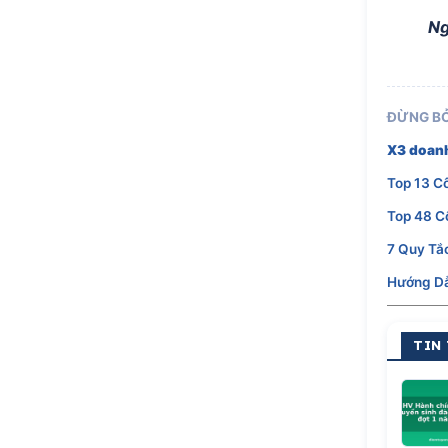
Ng
ĐỪNG BỎ
X3 doanh
Top 13 C
Top 48 C
7 Quy Tắ
Hướng Dẫ
TIN