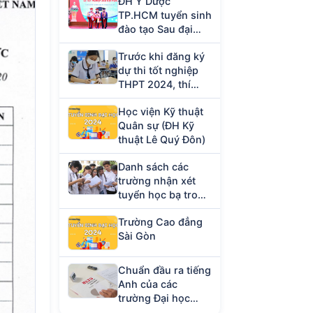
ĐH Y Dược
TP.HCM tuyển sinh
đào tạo Sau đại
học năm 2023
Trước khi đăng ký
dự thi tốt nghiệp
THPT 2024, thí
sinh cần chuẩn bị
Học viện Kỹ thuật
giấy tờ gì?
Quân sự (ĐH Kỹ
thuật Lê Quý Đôn)
Danh sách các
trường nhận xét
tuyển học bạ trong
tháng 4/2024
Trường Cao đẳng
Sài Gòn
Chuẩn đầu ra tiếng
Anh của các
trường Đại học
hiện nay