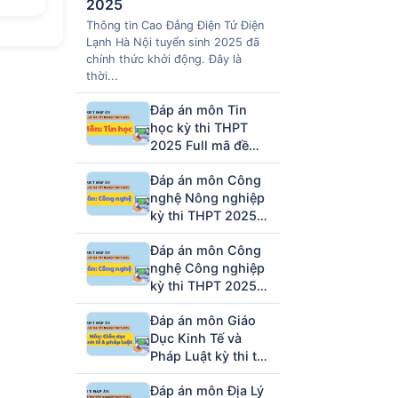
2025
Thông tin Cao Đẳng Điện Tử Điện
Lạnh Hà Nội tuyển sinh 2025 đã
chính thức khởi động. Đây là
thời...
Đáp án môn Tin
học kỳ thi THPT
2025 Full mã đề
(tham khảo)
Đáp án môn Công
nghệ Nông nghiệp
kỳ thi THPT 2025
full mã đề (tham
Đáp án môn Công
khảo)
nghệ Công nghiệp
kỳ thi THPT 2025
full mã đề (tham
Đáp án môn Giáo
khảo)
Dục Kinh Tế và
Pháp Luật kỳ thi tốt
nghiệp THPT 2025
Đáp án môn Địa Lý
full 48 mã đề