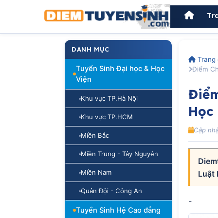
Tr
DANH MỤC
Trang 
Tuyển Sinh Đại học & Học
Điểm Ch
Viện
Điể
Khu vực TP.Hà Nội
Học 
Khu vực TP.HCM
Cập nhậ
Miền Bắc
Miền Trung - Tây Nguyên
Diem
Miền Nam
Luật 
Quân Đội - Công An
-
Tuyển Sinh Hệ Cao đẳng