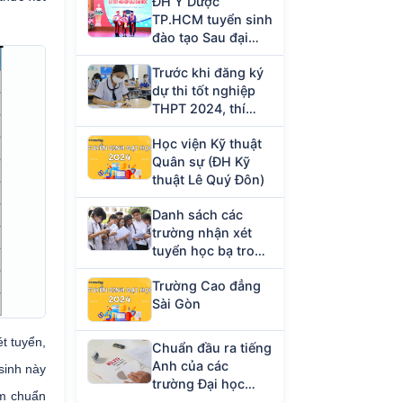
ĐH Y Dược
TP.HCM tuyển sinh
đào tạo Sau đại
học năm 2023
Trước khi đăng ký
dự thi tốt nghiệp
THPT 2024, thí
sinh cần chuẩn bị
Học viện Kỹ thuật
giấy tờ gì?
Quân sự (ĐH Kỹ
thuật Lê Quý Đôn)
Danh sách các
trường nhận xét
tuyển học bạ trong
tháng 4/2024
Trường Cao đẳng
Sài Gòn
t tuyển,
Chuẩn đầu ra tiếng
Anh của các
sinh này
trường Đại học
ểm chuẩn
hiện nay