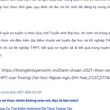
 học theo thời gian quy định về địa chỉ thí sinh đã đăng ký trong h
:
kết quả sơ tuyển vì theo Quy chế Tuyển sinh Đại học, thí sinh chỉ trúng 
 thức với điều kiện đạt điểm chuẩn xét tuyển đại học và tốt nghiệp T
inh thi và tốt nghiệp THPT, kết quả sơ tuyển sẽ là kết quả trúng tuyển
c.
:
https://thongtintuyensinh.vn/Diem-chuan-2021-theo-xe
HPT-cua-Truong-Dai-hoc-Ngoai-ngu-DH-Hue_C237_D174
 QUA BÀI VIẾT BÊN DƯỚI:
 số thực chiến không màu mè, đọc là làm luôn!
ông Cụ Tìm Kiếm Hottrend Để Tăng Tương Tác