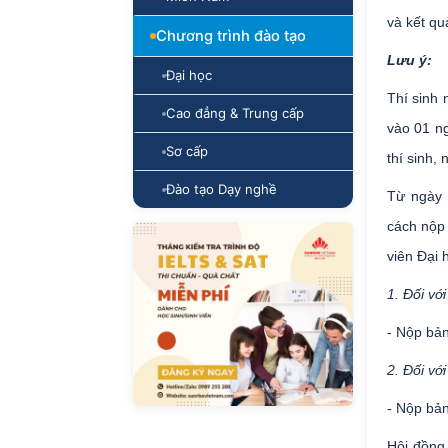
và kết qu
Chương trình đào tạo
Lưu ý:
Đại học
Thí sinh 
Cao đẳng & Trung cấp
vào 01 ng
Sơ cấp
thí sinh,
Đào tạo Dạy nghề
Từ ngày 
cách nộp 
viên Đại 
1. Đối vớ
- Nộp bả
2. Đối vớ
- Nộp bản
Hội đồng 