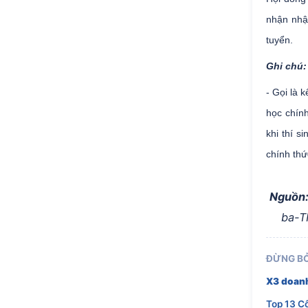
nhận nhập
tuyển.
Ghi chú
- Gọi là 
học chính
khi thí s
chính thứ
Nguồn
ba-T
ĐỪNG BỎ
X3 doanh
Top 13 C