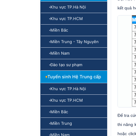
Khu vực TP.Hà Nội
kết quả 
Khu vực TP.HCM
Miền Bắc
Miền Trung - Tây Nguyên
Miền Nam
Đào tạo sư phạm
Tuyển sinh Hệ Trung cấp
Khu vực TP.Hà Nội
Khu vực TP.HCM
Miền Bắc
Để tra cứ
Miền Trung
thi năng 
hoặc clic
Miền Nam