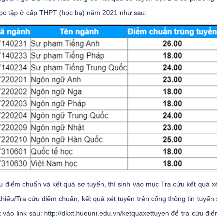
học tập ở cấp THPT (học bạ) năm 2021 như sau:
u điểm chuẩn và kết quả sơ tuyển, thí sinh vào mục Tra cứu kết quả xé
khiếu/Tra cứu điểm chuẩn, kết quả xét tuyển trên cổng thông tin tuyển 
k vào link sau: http://dkxt.hueuni.edu.vn/ketquaxettuyen để tra cứu đi