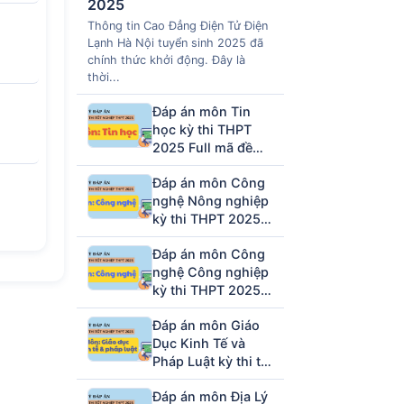
2025
Thông tin Cao Đẳng Điện Tử Điện
Lạnh Hà Nội tuyển sinh 2025 đã
chính thức khởi động. Đây là
thời...
Đáp án môn Tin
học kỳ thi THPT
2025 Full mã đề
(tham khảo)
Đáp án môn Công
nghệ Nông nghiệp
kỳ thi THPT 2025
full mã đề (tham
Đáp án môn Công
khảo)
nghệ Công nghiệp
kỳ thi THPT 2025
full mã đề (tham
Đáp án môn Giáo
khảo)
Dục Kinh Tế và
Pháp Luật kỳ thi tốt
nghiệp THPT 2025
Đáp án môn Địa Lý
full 48 mã đề