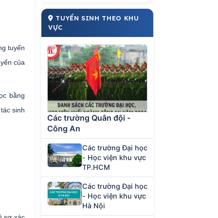
TUYỂN SINH THEO KHU
VỰC
ng tuyển
uyển của
học bằng
tác sinh
Các trường Quân đội -
Công An
Các trường Đại học
- Học viện khu vực
TP.HCM
Các trường Đại học
- Học viện khu vực
Hà Nội
ồ sơ xác