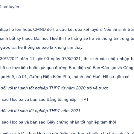
ả sơ tuyển.
nhập họ tên hoặc CMND để tra cứu kết quả xét tuyển. Nếu thí sinh trú
ành bất kỳ thuộc Đại học Huế thì hệ thống sẽ trả về thông tin trúng t
 ngược lại, hệ thống sẽ báo là không tìm thấy.
30/7/2021 đến 17 giờ 00 ngày 07/8/2021, thí sinh xác nhận nhập 
hồ sơ trực tiếp hoặc gửi qua đường Bưu điện về Ban Đào tạo và Công 
học Huế, số 01, đường Điện Biên Phủ, thành phố Huế. Hồ sơ gồm có:
i đối với thí sinh tốt nghiệp THPT từ năm 2020 trở về trước
n sao Học bạ và bản sao Bằng tốt nghiệp THPT
i đối với thí sinh tốt nghiệp THPT năm 2021
 sao Học bạ và bản sao Giấy chứng nhận tốt nghiệp tạm thời
tuyển sinh Đại học Huế sẽ gửi Giấy báo trúng tuyển cho thí sinh có h