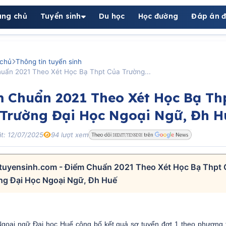
ang chủ
Tuyển sinh
Du học
Học đường
Đáp án đ
chủ
Thông tin tuyển sinh
uẩn 2021 Theo Xét Học Bạ Thpt Của Trường...
 Chuẩn 2021 Theo Xét Học Bạ Th
Trường Đại Học Ngoại Ngữ, Đh H
t: 12/07/2025
94 lượt xem
tuyensinh.com - Điểm Chuẩn 2021 Theo Xét Học Bạ Thpt
ng Đại Học Ngoại Ngữ, Đh Huế
Ngoại ngữ Đại học Huế công bố kết quả sơ tuyển đợt 1 theo phương 