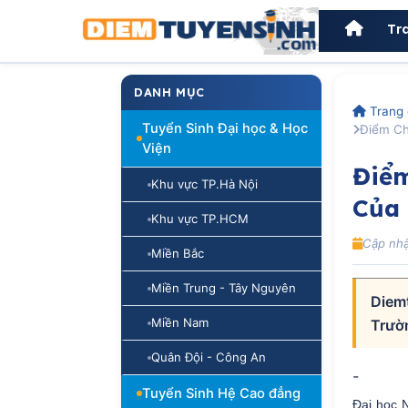
Tr
DANH MỤC
Trang 
Tuyển Sinh Đại học & Học
Điểm Ch
Viện
Điểm
Khu vực TP.Hà Nội
Của 
Khu vực TP.HCM
Cập nhậ
Miền Bắc
Miền Trung - Tây Nguyên
Diem
Miền Nam
Trườ
Quân Đội - Công An
-
Tuyển Sinh Hệ Cao đẳng
Đại học 