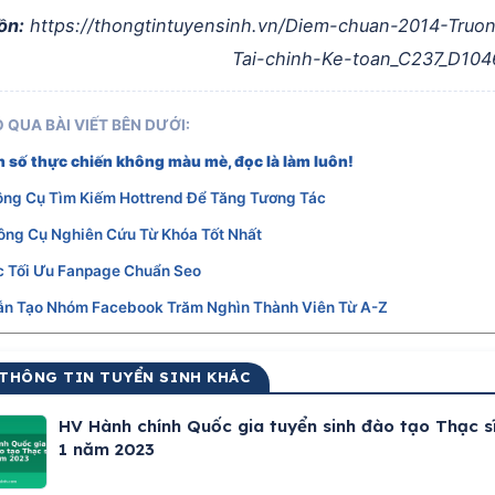
ồn:
https://thongtintuyensinh.vn/Diem-chuan-2014-Truo
Tai-chinh-Ke-toan_C237_D104
 QUA BÀI VIẾT BÊN DƯỚI:
 số thực chiến không màu mè, đọc là làm luôn!
ông Cụ Tìm Kiếm Hottrend Để Tăng Tương Tác
ông Cụ Nghiên Cứu Từ Khóa Tốt Nhất
c Tối Ưu Fanpage Chuẩn Seo
n Tạo Nhóm Facebook Trăm Nghìn Thành Viên Từ A-Z
 THÔNG TIN TUYỂN SINH KHÁC
HV Hành chính Quốc gia tuyển sinh đào tạo Thạc s
1 năm 2023