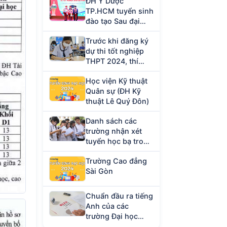
ĐH Y Dược
TP.HCM tuyển sinh
đào tạo Sau đại
học năm 2023
Trước khi đăng ký
dự thi tốt nghiệp
THPT 2024, thí
sinh cần chuẩn bị
Học viện Kỹ thuật
giấy tờ gì?
Quân sự (ĐH Kỹ
thuật Lê Quý Đôn)
Danh sách các
trường nhận xét
tuyển học bạ trong
tháng 4/2024
Trường Cao đẳng
Sài Gòn
Chuẩn đầu ra tiếng
Anh của các
trường Đại học
hiện nay