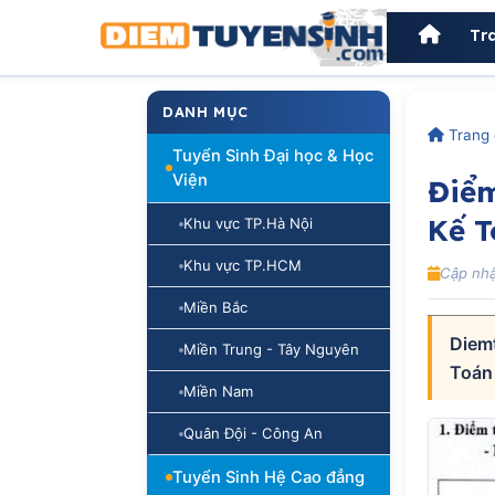
Tr
DANH MỤC
Trang 
Tuyển Sinh Đại học & Học
Viện
Điểm
Kế 
Khu vực TP.Hà Nội
Khu vực TP.HCM
Cập nhậ
Miền Bắc
Diem
Miền Trung - Tây Nguyên
Toán
Miền Nam
Quân Đội - Công An
Tuyển Sinh Hệ Cao đẳng