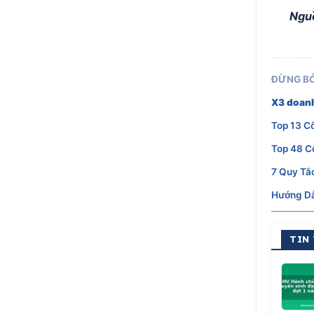
Ngu
ĐỪNG BỎ
X3 doanh
Top 13 C
Top 48 C
7 Quy Tắ
Hướng Dẫ
TIN