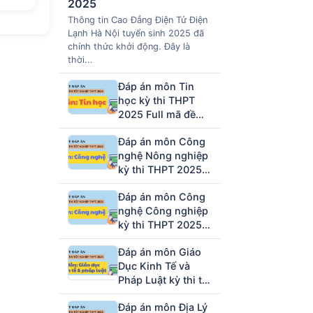
2025
Thông tin Cao Đẳng Điện Tử Điện
Lạnh Hà Nội tuyển sinh 2025 đã
chính thức khởi động. Đây là
thời...
Đáp án môn Tin
học kỳ thi THPT
2025 Full mã đề
(tham khảo)
Đáp án môn Công
nghệ Nông nghiệp
kỳ thi THPT 2025
full mã đề (tham
Đáp án môn Công
khảo)
nghệ Công nghiệp
kỳ thi THPT 2025
full mã đề (tham
Đáp án môn Giáo
khảo)
Dục Kinh Tế và
Pháp Luật kỳ thi tốt
nghiệp THPT 2025
Đáp án môn Địa Lý
full 48 mã đề