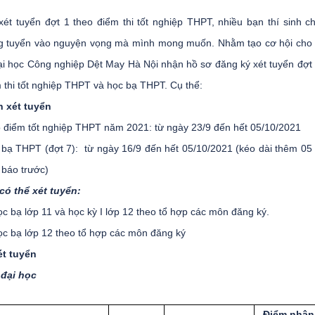
xét tuyển đợt 1 theo điểm thi tốt nghiệp THPT, nhiều bạn thí sinh 
g tuyển vào nguyện vọng mà mình mong muốn. Nhằm tạo cơ hội cho t
ại học Công nghiệp Dệt May Hà Nội nhận hồ sơ đăng ký xét tuyển đợt
 thi tốt nghiệp THPT và học bạ THPT. Cụ thể:
n xét tuyển
o điểm tốt nghiệp THPT năm 2021: từ ngày 23/9 đến hết 05/10/2021
 bạ THPT (đợt 7): từ ngày 16/9 đến hết 05/10/2021 (kéo dài thêm 05
 báo trước)
có thể xét tuyển:
c bạ lớp 11 và học kỳ I lớp 12 theo tổ hợp các môn đăng ký.
c bạ lớp 12 theo tổ hợp các môn đăng ký
t tuyển
 đại học
Điểm nhận