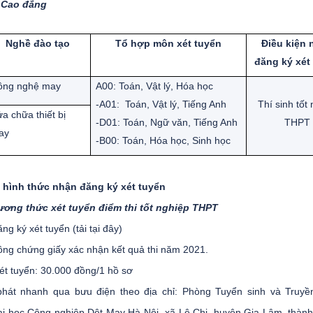
 Cao đẳng
Nghề đào tạo
Tổ hợp môn xét tuyển
Điều kiện 
đăng ký xét
ông nghệ may
A00: Toán, Vật lý, Hóa học
-A01: Toán, Vật lý, Tiếng Anh
Thí sinh tốt 
a chữa thiết bị
-D01: Toán, Ngữ văn, Tiếng Anh
THPT
ay
-B00: Toán, Hóa học, Sinh học
 hình thức nhận đăng ký xét tuyển
ơng thức xét tuyển điểm thi tốt nghiệp THPT
ng ký xét tuyển (tải tại đây)
ông chứng giấy xác nhận kết quả thi năm 2021.
xét tuyển: 30.000 đồng/1 hồ sơ
hát nhanh qua bưu điện theo địa chỉ: Phòng Tuyển sinh và Truyề
ại học Công nghiệp Dệt May Hà Nội- xã Lệ Chi, huyện Gia Lâm, thàn