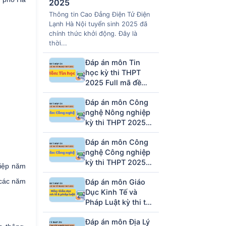
2025
Thông tin Cao Đẳng Điện Tử Điện
Lạnh Hà Nội tuyển sinh 2025 đã
chính thức khởi động. Đây là
thời...
Đáp án môn Tin
học kỳ thi THPT
2025 Full mã đề
(tham khảo)
Đáp án môn Công
nghệ Nông nghiệp
kỳ thi THPT 2025
full mã đề (tham
Đáp án môn Công
khảo)
nghệ Công nghiệp
kỳ thi THPT 2025
hiệp năm
full mã đề (tham
 các năm
Đáp án môn Giáo
khảo)
Dục Kinh Tế và
Pháp Luật kỳ thi tốt
nghiệp THPT 2025
Đáp án môn Địa Lý
full 48 mã đề