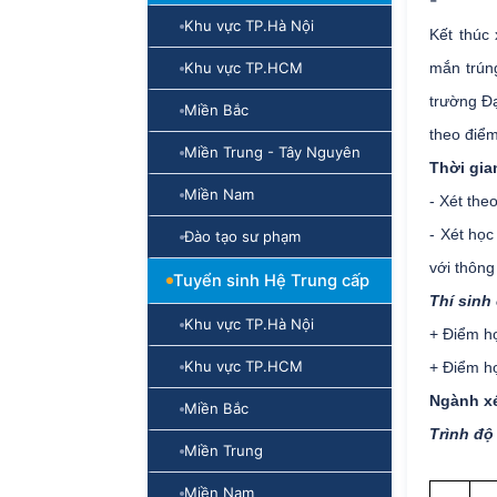
-
Khu vực TP.Hà Nội
Kết thúc 
Khu vực TP.HCM
mắn trún
trường Đ
Miền Bắc
theo điểm
Miền Trung - Tây Nguyên
Thời gia
Miền Nam
- Xét the
- Xét học
Đào tạo sư phạm
với thông
Tuyển sinh Hệ Trung cấp
Thí sinh 
Khu vực TP.Hà Nội
+ Điểm họ
Khu vực TP.HCM
+ Điểm họ
Ngành xé
Miền Bắc
Trình độ
Miền Trung
Miền Nam