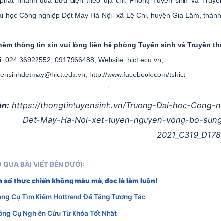
hát nhanh qua bưu điện theo địa chỉ: Phòng Tuyển sinh và Truyề
ại học Công nghiệp Dệt May Hà Nội- xã Lệ Chi, huyện Gia Lâm, thàn
thêm thông tin xin vui lòng liên hệ phòng Tuyển sinh và Truyền t
i: 024.36922552; 0917966488; Website: hict.edu.vn;
yensinhdetmay@hict.edu.vn
; http://www.facebook.com/tshict
n:
https://thongtintuyensinh.vn/Truong-Dai-hoc-Cong-n
Det-May-Ha-Noi-xet-tuyen-nguyen-vong-bo-sun
2021_C319_D178
 QUA BÀI VIẾT BÊN DƯỚI:
 số thực chiến không màu mè, đọc là làm luôn!
ông Cụ Tìm Kiếm Hottrend Để Tăng Tương Tác
ông Cụ Nghiên Cứu Từ Khóa Tốt Nhất