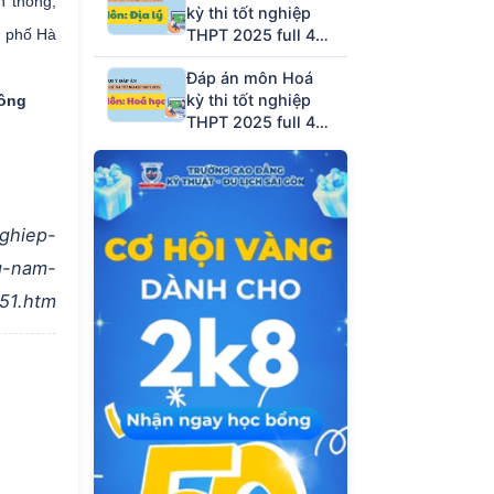
n thông,
kỳ thi tốt nghiệp
h phố Hà
THPT 2025 full 48
mã đề (tham khảo)
Đáp án môn Hoá
kỳ thi tốt nghiệp
hông
THPT 2025 full 48
mã đề (tham khảo)
ghiep-
g-nam-
51.htm