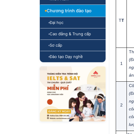
Chương trình đào tạo
T
T
Đại học
Cao đẳng & Trung cấp
Sơ cấp
Th
Đào tạo Dạy nghề
(Đ
1
ng
ản
Cô
(Đ
ng
2
cô
cô
lư