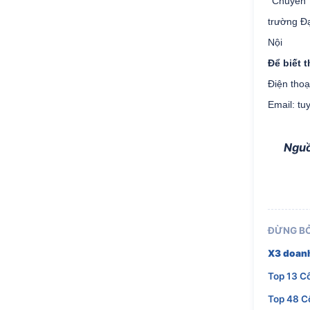
Chuyển p
trường Đ
Nội
Để biết 
Điện thoạ
Email:
tu
Nguồ
ĐỪNG BỎ
X3 doanh
Top 13 C
Top 48 C