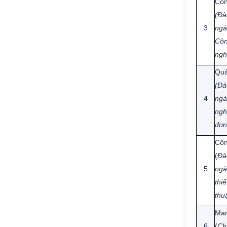
Côn
(Đà
3
ngà
Côn
ngh
Quả
(Đà
4
ngà
ngh
đơn
Côn
(
Đà
5
ngà
thi
thu
Mar
6
(
Ch