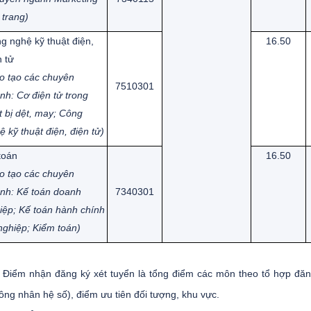
 trang)
g nghệ kỹ thuật điện,
16.50
n tử
o tạo các chuyên
7510301
nh: Cơ điện tử trong
ết bị dệt, may; Công
ệ kỹ thuật điện, điện tử)
toán
16.50
o tạo các chuyên
nh: Kế toán doanh
7340301
iệp; Kế
toán hành chính
nghiệp; Kiểm toán)
Điểm nhận đăng ký xét tuyển là tổng điểm các môn theo tổ hợp đăn
ông nhân hệ số), điểm ưu tiên đối tượng, khu vực.