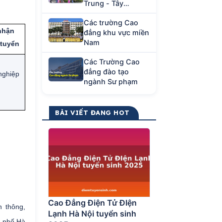
Trung - Tây
Nguyên
Các trường Cao
nhận
đẳng khu vực miền
Nam
 tuyển
Các Trường Cao
đẳng đào tạo
nghiệp
ngành Sư phạm
BÀI VIẾT ĐANG HOT
Cao Đẳng Điện Tử ĐIện
n thông,
Lạnh Hà Nội tuyển sinh
h phố Hà