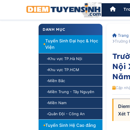
Tr
DANH MỤC
Trang 
Tuyển Sinh Đại học & Học
Trường 
Viện
Trườ
Khu vực TP.Hà Nội
Nội 
Khu vực TP.HCM
Năm
Miền Bắc
Cập nhậ
Miền Trung - Tây Nguyên
Miền Nam
Diem
Xét 
Quân Đội - Công An
Tuyển Sinh Hệ Cao đẳng