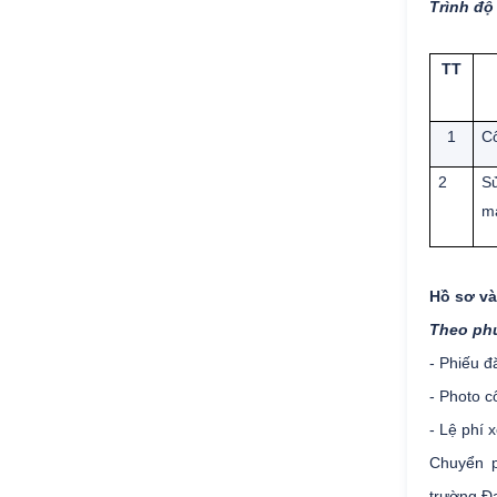
Trình độ
TT
1
C
2
Sử
m
Hồ sơ và
Theo phư
- Phiếu đă
- Photo c
- Lệ phí 
Chuyển p
trường Đ