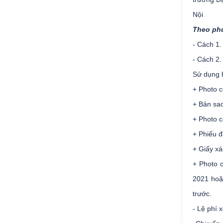
Nội
Theo ph
- Cách 1.
- Cách 2.
Sử dụng h
+ Photo 
+ Bản sao
+ Photo 
+ Phiếu đ
+ Giấy xá
+ Photo 
2021 hoặc
trước.
- Lệ phí 