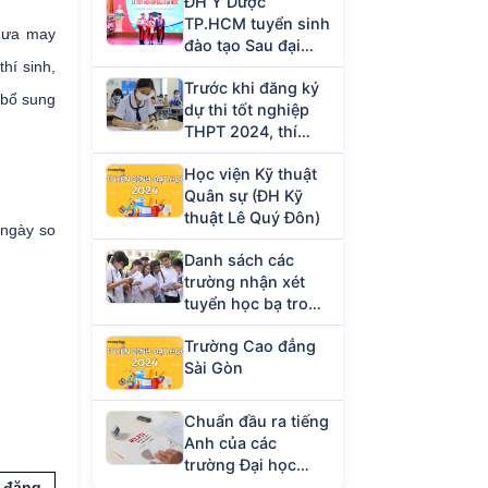
ĐH Y Dược
TP.HCM tuyển sinh
chưa may
đào tạo Sau đại
hí sinh,
học năm 2023
Trước khi đăng ký
 bổ sung
dự thi tốt nghiệp
THPT 2024, thí
sinh cần chuẩn bị
Học viện Kỹ thuật
giấy tờ gì?
Quân sự (ĐH Kỹ
thuật Lê Quý Đôn)
 ngày so
Danh sách các
trường nhận xét
tuyển học bạ trong
tháng 4/2024
Trường Cao đẳng
Sài Gòn
Chuẩn đầu ra tiếng
Anh của các
trường Đại học
hiện nay
 đăng