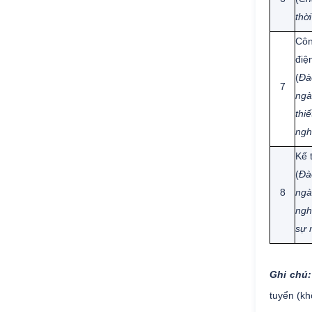
thời
Côn
điệ
(
Đà
7
ngà
thi
ngh
Kế 
(
Đà
8
ngà
ngh
sự 
Ghi chú:
tuyển (kh