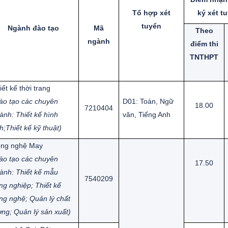
Tổ hợp xét
ký xét t
tuyển
Ngành đào tạo
Mã
Theo
ngành
điểm thi
TNTHPT
iết kế thời trang
ào tạo các chuyên
D01: Toán, Ngữ
18.00
7210404
ành: Thiết kế hình
văn, Tiếng Anh
h;Thiết kế kỹ thuật)
ng nghệ May
ào tạo các chuyên
17.50
ành: Thiết kế mẫu
7540209
ng nghiệp; Thiết kế
ng nghệ; Quản lý chất
ợng; Quản lý sản xuất)