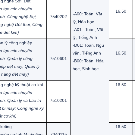
g nghệ Sợi, Dệt
o tạo các chuyên
16.50
-A00: Toán, Vật
nh: Công nghệ Sợi;
7540202
lý, Hóa học
g nghệ Dệt thoi; Công
-A01: Toán, Vật
ệ dệt kim)
lý, Tiếng Anh
n lý công nghiệp
-D01: Toán, Ngữ
o tạo các chuyên
văn, Tiếng Anh
16.50
nh: Quản lý công
7510601
-B00: Toán, Hóa
iệp dệt may; Quản lý
học, Sinh học
 hàng dệt may)
g nghệ kỹ thuật cơ khí
16.50
o tạo các chuyên
nh: Quản lý và bảo trì
7510201
ết bị may; Công nghệ kỹ
ật cơ khí)
keting
16.50
uyên ngành Marketing
7340115