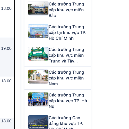
Các trường Trung
18.00
cấp khu vực miền
Bắc
Các trường Trung
cấp tại khu vực TP.
Hồ Chí Minh
19.00
Các trường Trung
cấp khu vực miền
Trung và Tây
Nguyên
Các trường Trung
cấp khu vực miền
18.00
Nam
Các trường Trung
cấp khu vực TP. Hà
Nội
Các trường Cao
18.00
đẳng khu vực TP.