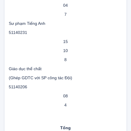
08
04
7
Sư phạm Tiếng Anh
51140231
15
10
8
Giáo dục thể chất
(Ghép GDTC với SP công tác Đội)
51140206
08
4