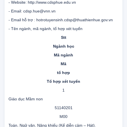
- Fax: (0.234) 38.335.84
- Website: http://www.cdsphue.edu.vn
- Email: cdsp.hue@vnn.vn
- Email hỗ trợ : hotrotuyensinh.cdsp@thuathienhue.gov.vn
- Tên ngành, mã ngành, tổ hợp xét tuyển
Stt
Ngành học
Mã ngành
Mã
tổ hợp
Tổ hợp xét tuyển
1
Giáo dục Mầm non
51140201