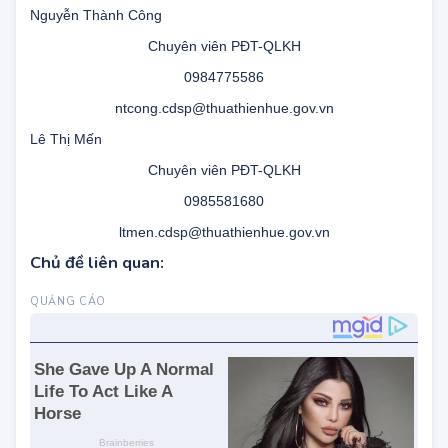
nvtminh.cdsp@thuathienhue.gov.vn
Nguyễn Thành Công
Chuyên viên PĐT-QLKH
0984775586
ntcong.cdsp@thuathienhue.gov.vn
Lê Thị Mến
Chuyên viên PĐT-QLKH
0985581680
ltmen.cdsp@thuathienhue.gov.vn
Chủ đề liên quan: