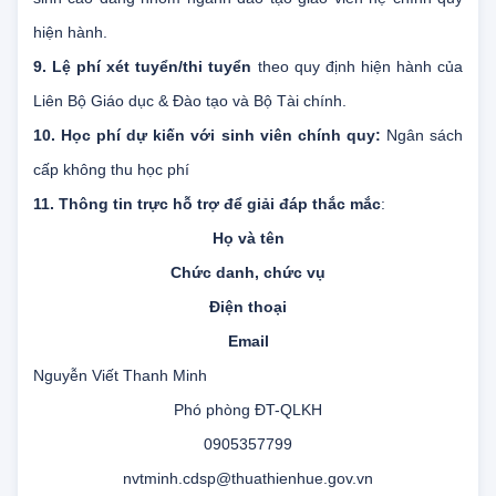
theo Điều 7 Quy chế tuyển sinh đại học hệ chính quy; tuyển
sinh cao đẳng nhóm ngành đào tạo giáo viên hệ chính quy
hiện hành.
9. Lệ phí xét tuyển/thi tuyển
theo quy định hiện hành của
Liên Bộ Giáo dục & Đào tạo và Bộ Tài chính.
10. Học phí dự kiến với sinh viên chính quy:
Ngân sách
cấp không thu học phí
11. Thông tin trực hỗ trợ để giải đáp thắc mắc
:
Họ và tên
Chức danh, chức vụ
Điện thoại
Email
Nguyễn Viết Thanh Minh
Phó phòng ĐT-QLKH
0905357799