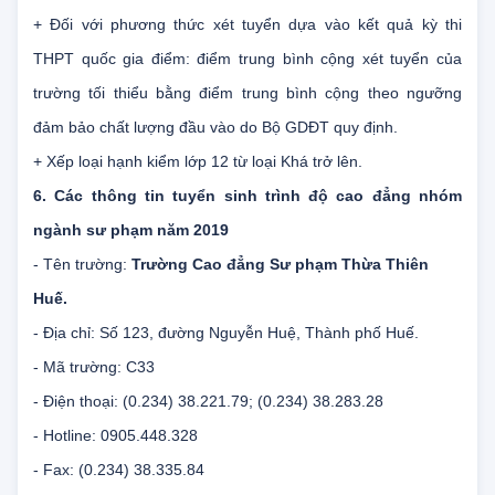
xét tuyển học sinh tốt nghiệp THPT có học lực lớp 12 xếp
loại từ trung bình trở lên.
+ Đối với phương thức xét tuyển dựa vào kết quả kỳ thi
THPT quốc gia điểm: điểm trung bình cộng xét tuyển của
trường tối thiểu bằng điểm trung bình cộng theo ngưỡng
đảm bảo chất lượng đầu vào do Bộ GDĐT quy định.
+ Xếp loại hạnh kiểm lớp 12 từ loại Khá trở lên.
6. Các thông tin tuyển sinh trình độ cao đẳng nhóm
ngành sư phạm năm 2019
- Tên trường:
Trường Cao đẳng Sư phạm Thừa Thiên
Huế.
- Địa chỉ: Số 123, đường Nguyễn Huệ, Thành phố Huế.
- Mã trường: C33
- Điện thoại: (0.234) 38.221.79; (0.234) 38.283.28
- Hotline: 0905.448.328