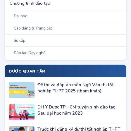
Miền Bắc
Miền Trung - Tây Nguyên
Miền Nam
Đào tạo sư phạm
Tuyển sinh Hệ Trung cấp
Khu vực TP.Hà Nội
Khu vực TP.HCM
Miền Bắc
Miền Trung
Miền Nam
Chương trình đào tạo