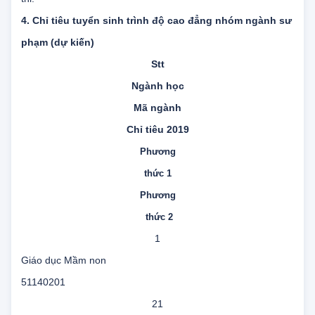
thức 2 Trường Cao đẳng Sư phạm Thừa Thiên Huế tổ chức
thi.
4. Chỉ tiêu tuyển sinh trình độ cao đẳng nhóm ngành sư
phạm (dự kiến)
Stt
Ngành học
Mã ngành
Chỉ tiêu 2019
Phương
thức 1
Phương
thức 2
1
Giáo dục Mầm non
51140201