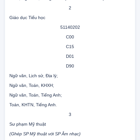
M00
Toán, Ngữ văn, Năng khiếu (Kể diễn cảm – Hát).
2
Giáo dục Tiểu học
51140202
C00
C15
D01
D90
Ngữ văn, Lịch sử, Địa lý;
Ngữ văn, Toán, KHXH;
Ngữ văn, Toán, Tiếng Anh;
Toán, KHTN, Tiếng Anh.
3
Sư phạm Mỹ thuật