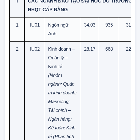
I
CÁC NGÀNH ĐÀO TẠO ĐẠI HỌC DO TRƯỜNG
ĐHQT CẤP BẰNG
1
IU01
Ngôn ngữ
34.03
935
31
Anh
2
IU02
Kinh doanh –
28.17
668
22
Quản lý –
Kinh tế
(Nhóm
ngành: Quản
trị kinh doanh;
Marketing;
Tài chính –
Ngân hàng;