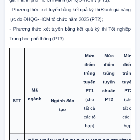
tượng ưu tiên xét tuyển theo quy định của Đại học Quốc
gia Thành phố Hồ Chí Minh (ĐHQG-HCM) (PT1);
- Phương thức xét tuyển bằng kết quả kỳ thi Đánh giá năng
lực do ĐHQG-HCM tổ chức năm 2025 (PT2);
- Phương thức xét tuyển bằng kết quả kỳ thi Tốt nghiệp
Trung học phổ thông (PT3).
Mức
Mức
Mức
điểm
điểm
điểm
trúng
trúng
trúng
tuyển
tuyển
tuyển
Mã
PT1
chuẩn
PT3
ngành
(cho
PT2
(cho
STT
Ngành đào
tất cả
tất cả
tạo
các tổ
các tổ
hợp)
hợp)