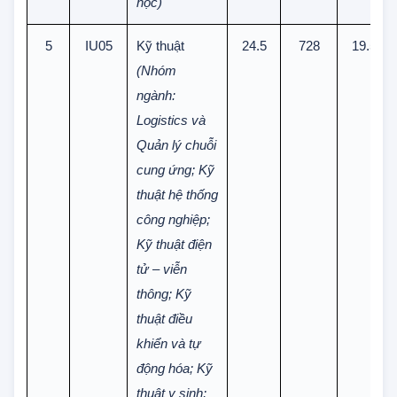
thuật hóa
học)
5
IU05
Kỹ thuật
24.5
728
19.5
(Nhóm
ngành:
Logistics và
Quản lý chuỗi
cung ứng; Kỹ
thuật hệ thống
công nghiệp;
Kỹ thuật điện
tử – viễn
thông; Kỹ
thuật điều
khiển và tự