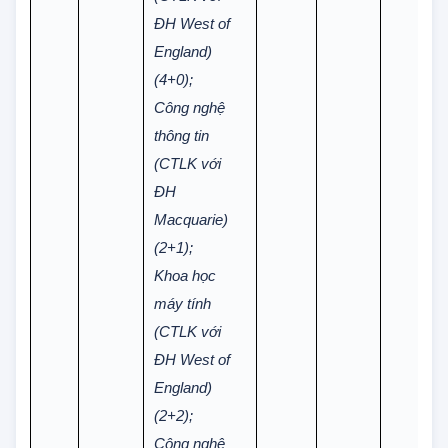
thông tin
(CTLK với
ĐH West of
England)
(4+0);
Công nghệ
thông tin
(CTLK với
ĐH
Macquarie)
(2+1);
Khoa học
máy tính
(CTLK với
ĐH West of
England)