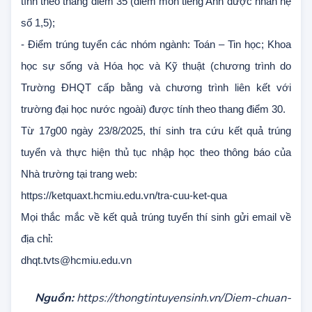
chương trình liên kết với trường đại học nước ngoài) được
tính theo thang điểm 35 (điểm môn tiếng Anh được nhân hệ
số 1,5);
- Điểm trúng tuyển các nhóm ngành: Toán – Tin học; Khoa
học sự sống và Hóa học và Kỹ thuật (chương trình do
Trường ĐHQT cấp bằng và chương trình liên kết với
trường đại học nước ngoài) được tính theo thang điểm 30.
Từ 17g00 ngày 23/8/2025, thí sinh tra cứu kết quả trúng
tuyển và thực hiện thủ tục nhập học theo thông báo của
Nhà trường tại trang web:
https://ketquaxt.hcmiu.edu.vn/tra-cuu-ket-qua
Mọi thắc mắc về kết quả trúng tuyển thí sinh gửi email về
địa chỉ:
dhqt.tvts@hcmiu.edu.vn