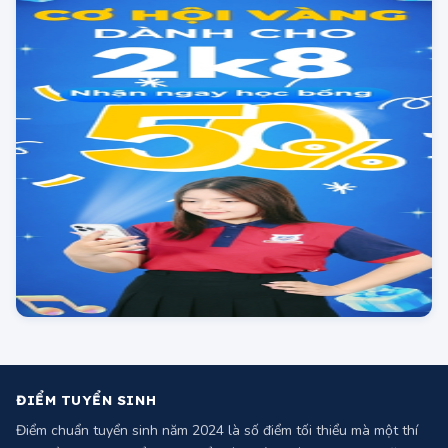
tuyển sinh 2025
Đáp án môn Tin học kỳ thi THPT 2025
Full mã đề (tham khảo)
Đáp án môn Công nghệ Nông nghiệp kỳ
thi THPT 2025 full mã đề (tham khảo)
Đáp án môn Công nghệ Công nghiệp kỳ
thi THPT 2025 full mã đề (tham khảo)
Đáp án môn Giáo Dục Kinh Tế và Pháp
Luật kỳ thi tốt nghiệp THPT 2025 full 48
mã đề