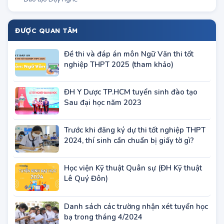
Khu vực TP.Hà Nội
Khu vực TP.HCM
Miền Bắc
Miền Trung
Miền Nam
Chương trình đào tạo
Đại học
Cao đẳng & Trung cấp
Sơ cấp
Đào tạo Dạy nghề