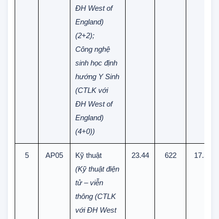
sinh học
(CTLK với
ĐH West of
England)
(2+2);
Công nghệ
sinh học định
hướng Y Sinh
(CTLK với
ĐH West of
England)
(4+0))
5
AP05
Kỹ thuật
23.44
622
17.5
(Kỹ thuật điện
tử – viễn
thông (CTLK