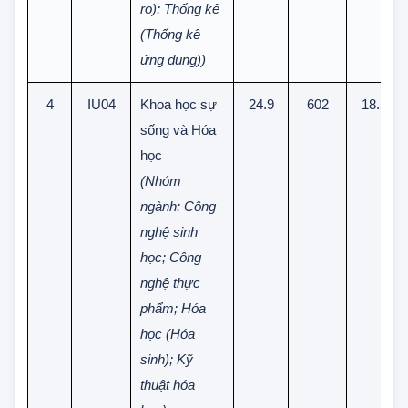
Quản trị rủi
ro); Thống kê
(Thống kê
ứng dụng))
4
IU04
Khoa học sự
24.9
602
18.5
sống và Hóa
học
(Nhóm
ngành: Công
nghệ sinh
học; Công
nghệ thực
phẩm; Hóa
học (Hóa
sinh); Kỹ