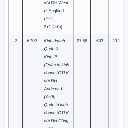
trình liên kết
với ĐH West
of England
(2+2,
3+1,4+0))
2
AP02
Kinh doanh –
27.56
603
20.75
Quản lý –
Kinh tế
(Quản trị kinh
doanh (CTLK
với ĐH
Andrews)
(4+0);
Quản trị kinh
doanh (CTLK