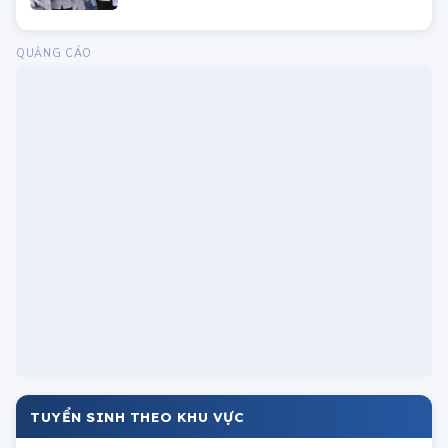
ĐƯỢC QUAN TÂM
Đề thi và đáp án môn Ngữ Văn thi tốt
nghiệp THPT 2025 (tham khảo)
ĐH Y Dược TP.HCM tuyển sinh đào tạo
Sau đại học năm 2023
Trước khi đăng ký dự thi tốt nghiệp THPT
2024, thí sinh cần chuẩn bị giấy tờ gì?
Học viện Kỹ thuật Quân sự (ĐH Kỹ thuật
Lê Quý Đôn)
Danh sách các trường nhận xét tuyển học
bạ trong tháng 4/2024