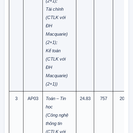
Macquarie)
(2+1);
Tài chính
(CTLK với
ĐH
Macquarie)
(2+1);
Kế toán
(CTLK với
ĐH
Macquarie)
(2+1))
3
AP03
Toán – Tin
24.83
757
20
học
(Công nghệ