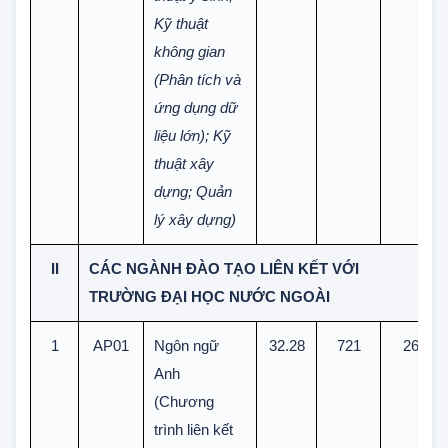
động hóa; Kỹ
thuật y sinh;
Kỹ thuật
không gian
(Phân tích và
ứng dụng dữ
liệu lớn); Kỹ
thuật xây
dựng; Quản
lý xây dựng)
II
CÁC NGÀNH ĐÀO TẠO LIÊN KẾT VỚI
TRƯỜNG ĐẠI HỌC NƯỚC NGOÀI
1
AP01
Ngôn ngữ
32.28
721
26
Anh
(Chương