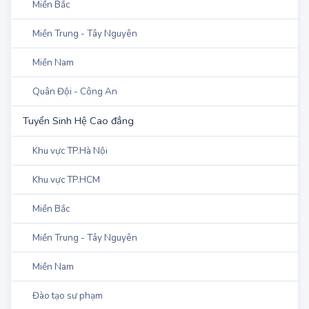
2
ĐH Thái Nguyên tiếp tục xét NV bổ sung
đợt 3
Điểm chuẩn NV bổ sung của ĐH Y Dược
Tp.HCM
DANH MỤC
Tuyển Sinh Đại học & Học Viện
Khu vực TP.Hà Nội
Khu vực TP.HCM
Miền Bắc