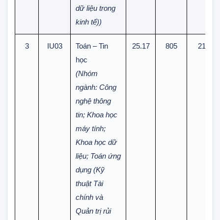
Kế toán; Kinh
tế (Phân tích
dữ liệu trong
kinh tế))
3
IU03
Toán – Tin
25.17
805
21
học
(Nhóm
ngành: Công
nghệ thông
tin; Khoa học
máy tính;
Khoa học dữ
liệu; Toán ứng
dụng (Kỹ
thuật Tài
chính và