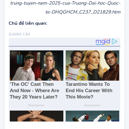
Nguồn:
https://thongtintuyensinh.vn/Diem-chuan-
trung-tuyen-nam-2025-cua-Truong-Dai-hoc-Quoc-
te-DHQGHCM_C237_D21829.htm
Chủ đề liên quan: