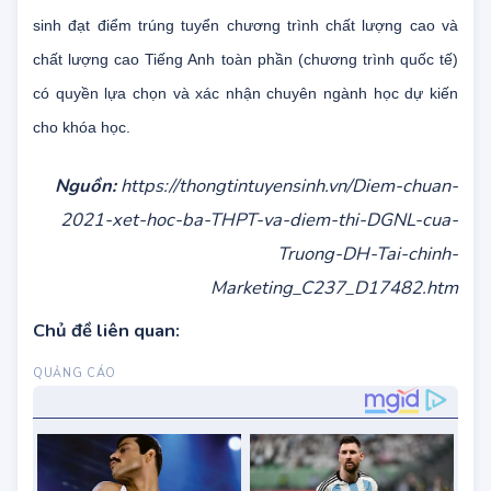
đủ thông tin và upload file ảnh 3x4 để làm thẻ sinh viên. Thí
sinh đạt điểm trúng tuyển chương trình chất lượng cao và
chất lượng cao Tiếng Anh toàn phần (chương trình quốc tế)
có quyền lựa chọn và xác nhận chuyên ngành học dự kiến
cho khóa học.
Nguồn:
https://thongtintuyensinh.vn/Diem-chuan-
2021-xet-hoc-ba-THPT-va-diem-thi-DGNL-cua-
Truong-DH-Tai-chinh-
Marketing_C237_D17482.htm
Chủ đề liên quan: