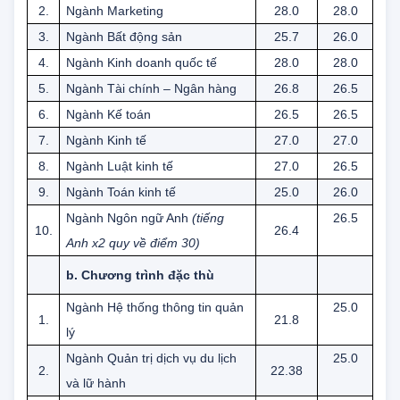
1.
Ngành Quản trị kinh doanh
27.3
27.0
2.
Ngành Marketing
28.0
28.0
3.
Ngành Bất động sản
25.7
26.0
4.
Ngành Kinh doanh quốc tế
28.0
28.0
5.
Ngành Tài chính – Ngân hàng
26.8
26.5
6.
Ngành Kế toán
26.5
26.5
7.
Ngành Kinh tế
27.0
27.0
8.
Ngành Luật kinh tế
27.0
26.5
9.
Ngành Toán kinh tế
25.0
26.0
Ngành Ngôn ngữ Anh
(tiếng
26.5
10.
26.4
Anh x2 quy về điểm 30)
b. Chương trình đặc thù
Ngành Hệ thống thông tin quản
25.0
1.
21.8
lý
Ngành Quản trị dịch vụ du lịch
25.0
2.
22.38