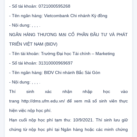
- Tên tài khoản: Trường Đại học Tài chính – Marketing
- Số tài khoản: 0721000595268
- Tên ngân hàng: Vietcombank Chi nhánh Kỳ đồng
- Nội dung: , , , .
NGÂN HÀNG THƯƠNG MẠI CỔ PHẦN ĐẦU TƯ VÀ PHÁT
TRIỂN VIỆT NAM (BIDV)
- Tên tài khoản: Trường Đại học Tài chính – Marketing
- Số tài khoản: 31310000969697
- Tên ngân hàng: BIDV Chi nhánh Bắc Sài Gòn
- Nội dung: , , , .
Thí sinh xác nhận nhập học vào
trang http://dms.ufm.edu.vn/ để xem mã số sinh viên thực
hiện việc nộp học phí.
Hạn cuối nộp học phí tạm thu: 10/9/2021. Thí sinh lưu giữ