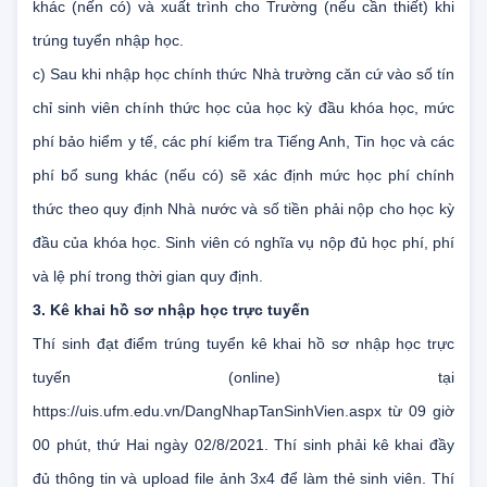
chứng từ nộp học phí tại Ngân hàng hoặc các minh chứng
khác (nến có) và xuất trình cho Trường (nếu cần thiết) khi
trúng tuyển nhập học.
c) Sau khi nhập học chính thức Nhà trường căn cứ vào số tín
chỉ sinh viên chính thức học của học kỳ đầu khóa học, mức
phí bảo hiểm y tế, các phí kiểm tra Tiếng Anh, Tin học và các
phí bổ sung khác (nếu có) sẽ xác định mức học phí chính
thức theo quy định Nhà nước và số tiền phải nộp cho học kỳ
đầu của khóa học. Sinh viên có nghĩa vụ nộp đủ học phí, phí
và lệ phí trong thời gian quy định.
3. Kê khai hồ sơ nhập học trực tuyến
Thí sinh đạt điểm trúng tuyển kê khai hồ sơ nhập học trực
tuyến (online) tại
https://uis.ufm.edu.vn/DangNhapTanSinhVien.aspx từ 09 giờ
00 phút, thứ Hai ngày 02/8/2021. Thí sinh phải kê khai đầy