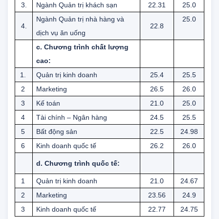
và lữ hành
3.
Ngành Quản trị khách sạn
22.31
25.0
Ngành Quản trị nhà hàng và
25.0
4.
22.8
dịch vụ ăn uống
c. Chương trình chất lượng
cao:
1.
Quản trị kinh doanh
25.4
25.5
2
Marketing
26.5
26.0
3
Kế toán
21.0
25.0
4
Tài chính – Ngân hàng
24.5
25.5
5
Bất động sản
22.5
24.98
6
Kinh doanh quốc tế
26.2
26.0
d. Chương trình quốc tế:
1
Quản trị kinh doanh
21.0
24.67
2
Marketing
23.56
24.9